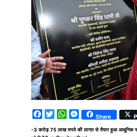
F
T
W
M
Share
P
a
w
h
e
-3 करोड़ 75 लाख रुपये की लागत से तैयार हुआ आधुनिक स्पो
c
itt
at
s