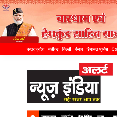
उत्‍तर प्रदेश
चंडीगढ़
दिल्ली
पंजाब
हिमाचल प्रदेश
Co
उत्तराखण्ड
राष्ट्रीय
देश विदेश
राज्य
रा