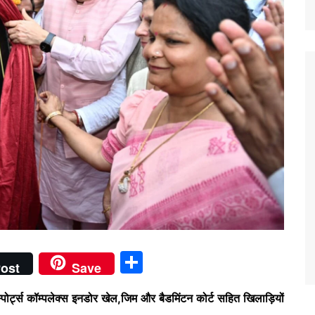
S
ost
Save
h
र्ट्स कॉम्पलेक्स इनडोर खेल,जिम और बैडमिंटन कोर्ट सहित खिलाड़ियों
ar