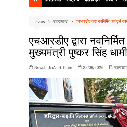
उत्‍तर प्रदेश
दिल्ली
Home
उत्तराखण्ड
एचआरडीए द्वारा नवनिर्मित स्पोर्ट्स कॉम
हिमाचल प्रद
एचआरडीए द्वारा नवनिर्मित स
पंजाब
मुख्यमंत्री पुष्कर सिंह धा
चंडीगढ़
NewsIndiaAlert Team
28/06/2026
उत्तराखण