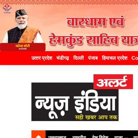
उत्‍तर प्रदेश
चंडीगढ़
दिल्ली
पंजाब
हिमाचल प्रदेश
Co
उत्तराखण्ड
राष्ट्रीय
देश विदेश
राज्य
रा