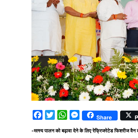
F
T
W
M
Share
P
a
w
h
e
-मत्स्य पालन को बढ़ावा देने के लिए रेफ्रिजरेटेड फिशरीज वै
c
itt
at
s