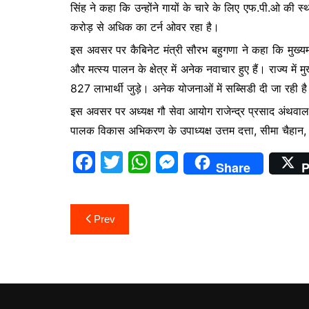
सिंह ने कहा कि उन्होंने गायों के चारे के लिए एफ.पी.ओ क
करोड़ से अधिक का टर्न ओवर रहा है।
इस अवसर पर कैबिनेट मंत्री सौरभ बहुगणा ने कहा कि मुख्यमंत्र
और मत्स्य पालन के क्षेत्र में अनेक नवाचार हुए हैं। राज्य में
827 लाभार्थी जुड़े। अनेक योजनाओं में सब्सिडी दी जा रही है।
इस अवसर पर अध्यक्ष गौ सेवा आयोग राजेन्द्र प्रसाद अंथवाल, उत
पालक विकास अभिकरण के उपाध्यक्ष उत्तम दत्ता, सीमा चैहान
F
T
W
M
Share
P
a
w
h
e
c
itt
at
s
Post
Prev
e
er
s
s
navigation
b
A
e
o
p
n
o
p
g