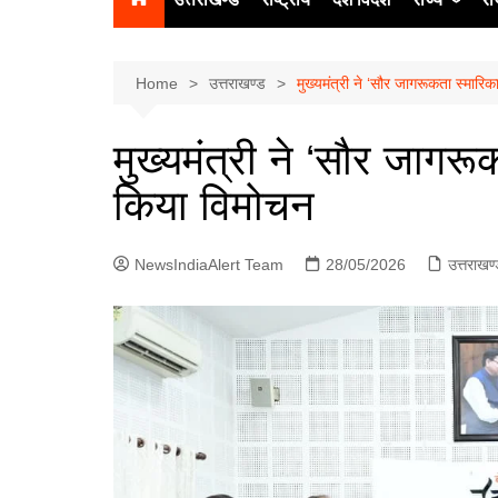
उत्‍तर प्रदेश
दिल्ली
Home
उत्तराखण्ड
मुख्यमंत्री ने ‘सौर जागरूकता स्मारि
हिमाचल प्रद
मुख्यमंत्री ने ‘सौर जागरू
पंजाब
किया विमोचन
चंडीगढ़
NewsIndiaAlert Team
28/05/2026
उत्तराखण