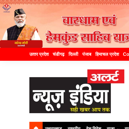
उत्‍तर प्रदेश
चंडीगढ़
दिल्ली
पंजाब
हिमाचल प्रदेश
Co
उत्तराखण्ड
राष्ट्रीय
देश विदेश
राज्य
रा