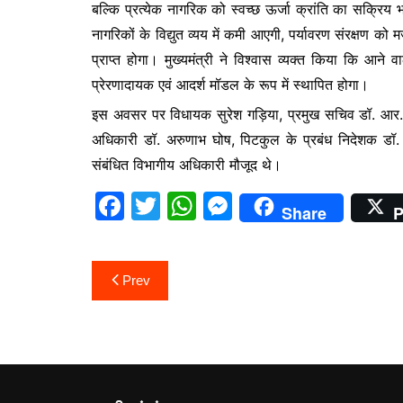
बल्कि प्रत्येक नागरिक को स्वच्छ ऊर्जा क्रांति का सक्रिय
नागरिकों के विद्युत व्यय में कमी आएगी, पर्यावरण संरक्षण को 
प्राप्त होगा। मुख्यमंत्री ने विश्वास व्यक्त किया कि आने व
प्रेरणादायक एवं आदर्श मॉडल के रूप में स्थापित होगा।
इस अवसर पर विधायक सुरेश गड़िया, प्रमुख सचिव डॉ. आर. म
अधिकारी डॉ. अरुणाभ घोष, पिटकुल के प्रबंध निदेशक डॉ. म
संबंधित विभागीय अधिकारी मौजूद थे।
F
T
W
M
Share
P
a
w
h
e
c
itt
at
s
Post
Prev
e
er
s
s
navigation
b
A
e
o
p
n
o
p
g