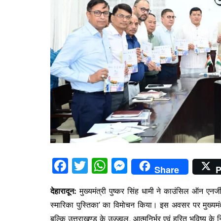
F
T
W
M
Share
P
a
w
h
e
देहारादून:
मुख्यमंत्री पुष्कर सिंह धामी ने काउंसिल ऑन एनर्
c
itt
at
s
स्मारिका पुस्तिका’ का विमोचन किया। इस अवसर पर मुख्यमं
e
er
s
s
बल्कि उत्तराखण्ड के उज्ज्वल, आत्मनिर्भर एवं हरित भविष्य के 