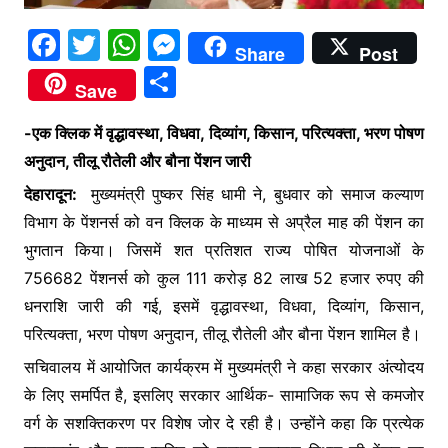
F
T
W
M
Share
Post
a
w
h
e
S
Save
c
itt
at
s
h
e
er
s
s
-एक क्लिक में वृद्धावस्था, विधवा, दिव्यांग, किसान, परित्यक्ता, भरण पोषण
ar
अनुदान, तीलू रौतेली और बौना पेंशन जारी
b
A
e
e
देहारादून:
मुख्यमंत्री पुष्कर सिंह धामी ने, बुधवार को समाज कल्याण
o
p
n
विभाग के पेंशनर्स को वन क्लिक के माध्यम से अप्रैल माह की पेंशन का
o
p
g
भुगतान किया। जिसमें शत प्रतिशत राज्य पोषित योजनाओं के
k
er
756682 पेंशनर्स को कुल 111 करोड़ 82 लाख 52 हजार रुपए की
धनराशि जारी की गई, इसमें वृद्धावस्था, विधवा, दिव्यांग, किसान,
परित्यक्ता, भरण पोषण अनुदान, तीलू रौतेली और बौना पेंशन शामिल है।
सचिवालय में आयोजित कार्यक्रम में मुख्यमंत्री ने कहा सरकार अंत्योदय
के लिए समर्पित है, इसलिए सरकार आर्थिक- सामाजिक रूप से कमजोर
वर्ग के सशक्तिकरण पर विशेष जोर दे रही है। उन्होंने कहा कि प्रत्येक