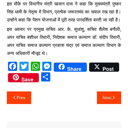
इस मौके पर विभागीय मंत्री खजान दास ने कहा कि मुख्यमंत्री पुष्कर
सिंह धामी के नेतृत्व में विभाग, प्रत्येक जरूरतमंद का ख्याल रख रहा है।
उन्होंने कहा कि पेंशन योजनाओं में पूरी तरह पारदर्शिता बरती जा रही है।
इस अवसर पर प्रमुख सचिव आर. के. सुधांशु, सचिव शैलेश बगौली,
अपर सचिव बंशीधर तिवारी, निदेशक समाज कल्याण डॉ. संदीप तिवारी,
अपर सचिव समाज कल्याण प्रकाश चंद्र एवं समाज कल्याण विभाग के
अन्य अधिकारी मौजूद थे।
F
T
W
M
Share
Post
a
w
h
e
S
Save
c
itt
at
s
h
e
er
s
s
ar
Post
Prev
Next
b
A
e
e
navigation
o
p
n
o
p
g