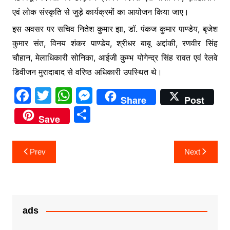
एवं लोक संस्कृति से जुड़े कार्यक्रमों का आयोजन किया जाए।
इस अवसर पर सचिव नितेश कुमार झा, डॉ. पंकज कुमार पाण्डेय, बृजेश
कुमार संत, विनय शंकर पाण्डेय, श्रीधर बाबू अद्दांकी, रणवीर सिंह
चौहान, मेलाधिकारी सोनिका, आईजी कुम्भ योगेन्द्र सिंह रावत एवं रेलवे
डिवीजन मुरादाबाद से वरिष्ठ अधिकारी उपस्थित थे।
F
T
W
M
Share
Post
a
w
h
e
S
Save
c
itt
at
s
h
e
er
s
s
ar
Post
Prev
Next
b
A
e
e
navigation
o
p
n
o
p
g
k
er
ads