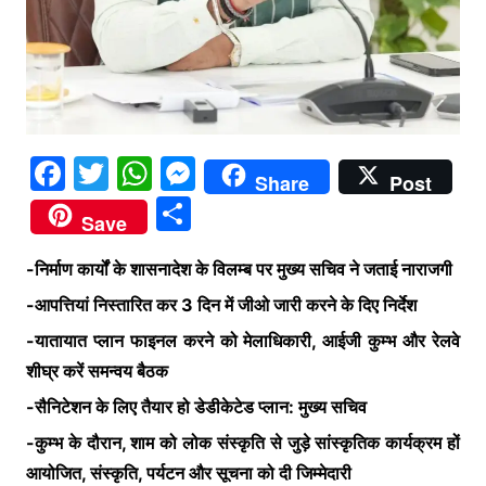
F
T
W
M
Share
Post
a
w
h
e
S
Save
c
itt
at
s
h
e
er
s
s
-निर्माण कार्यों के शासनादेश के विलम्ब पर मुख्य सचिव ने जताई नाराजगी
ar
b
A
e
-आपत्तियां निस्तारित कर 3 दिन में जीओ जारी करने के दिए निर्देश
e
o
p
n
-यातायात प्लान फाइनल करने को मेलाधिकारी, आईजी कुम्भ और रेलवे
शीघ्र करें समन्वय बैठक
o
p
g
k
er
-सैनिटेशन के लिए तैयार हो डेडीकेटेड प्लान: मुख्य सचिव
-कुम्भ के दौरान, शाम को लोक संस्कृति से जुड़े सांस्कृतिक कार्यक्रम हों
आयोजित, संस्कृति, पर्यटन और सूचना को दी जिम्मेदारी