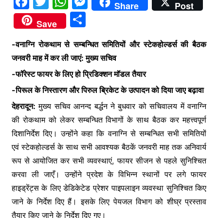
F
T
W
M
Share
Post
a
w
h
e
S
Save
c
itt
at
s
h
e
er
s
s
-वनाग्नि रोकथाम से सम्बन्धित समितियों और स्टेकहोल्डर्स की बैठक
ar
जनवरी माह में कर ली जाएं: मुख्य सचिव
b
A
e
e
-फॉरेस्ट फायर के लिए हो प्रिडिक्शन मॉडल तैयार
o
p
n
-पिरूल के निस्तारण और पिरुल ब्रिकेट के उत्पादन को दिया जाए बढ़ावा
o
p
g
k
er
देहरादून:
मुख्य सचिव आनन्द बर्द्धन ने बुधवार को सचिवालय में वनाग्नि
की रोकथाम को लेकर सम्बन्धित विभागों के साथ बैठक कर महत्त्वपूर्ण
दिशानिर्देश दिए। उन्होंने कहा कि वनाग्नि से सम्बन्धित सभी समितियों
एवं स्टेकहोल्डर्स के साथ सभी आवश्यक बैठकें जनवरी माह तक अनिवार्य
रूप से आयोजित कर सभी व्यवस्थाएं, फायर सीजन से पहले सुनिश्चित
करवा ली जाएँ। उन्होंने प्रदेश के विभिन्न स्थानों पर लगे फायर
हाइड्रेंट्स के लिए डेडिकेटेड प्रेशर पाइपलाइन व्यवस्था सुनिश्चित किए
जाने के निर्देश दिए हैं। इसके लिए पेयजल विभाग को शीघ्र प्रस्ताव
तैयार किए जाने के निर्देश दिए गए।