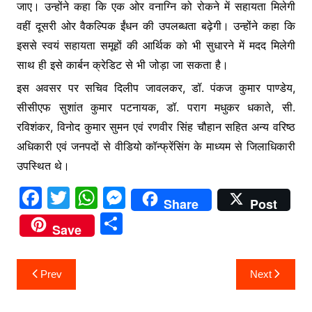
जाए। उन्होंने कहा कि एक ओर वनाग्नि को रोकने में सहायता मिलेगी
वहीं दूसरी ओर वैकल्पिक ईंधन की उपलब्धता बढ़ेगी। उन्होंने कहा कि
इससे स्वयं सहायता समूहों की आर्थिक को भी सुधारने में मदद मिलेगी
साथ ही इसे कार्बन क्रेडिट से भी जोड़ा जा सकता है।
इस अवसर पर सचिव दिलीप जावलकर, डॉ. पंकज कुमार पाण्डेय,
सीसीएफ सुशांत कुमार पटनायक, डॉ. पराग मधुकर धकाते, सी.
रविशंकर, विनोद कुमार सुमन एवं रणवीर सिंह चौहान सहित अन्य वरिष्ठ
अधिकारी एवं जनपदों से वीडियो कॉन्फ्रेंसिंग के माध्यम से जिलाधिकारी
उपस्थित थे।
F
T
W
M
Share
Post
a
w
h
e
S
Save
c
itt
at
s
h
e
er
s
s
ar
Post
Prev
Next
b
A
e
e
navigation
o
p
n