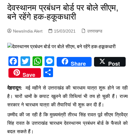
p
देवस्थानम प्रबंधन बोर्ड पर बोले सीएम,
g
बने रहेंगे हक-हकूकधारी
e
r
NewsIndia Alert
15/03/2021
उत्तराखण्ड
F
T
W
M
Share
Post
a
w
h
e
S
Save
c
itt
at
s
h
e
er
s
s
देहरादून:
मई महीने से उत्तराखंड की चारधाम यात्रा शुरू होने जा रही
ar
है। चारों धामों के कपाट खुलने की तिथियां भी तय हो चुकी हैं। राज्य
b
A
e
e
सरकार ने चारधाम यात्रा की तैयारियां भी शुरू कर दी हैं।
o
p
n
उम्मीद की जा रही है कि मुख्यमंत्री तीरथ सिंह रावत पूर्व सीएम त्रिवेंद्र
o
p
g
सिंह रावत के उत्तराखंड चारधाम देवस्थानम प्रबंधन बोर्ड के फैसले को
k
er
बदल सकते हैं।