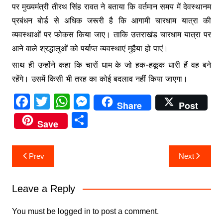
पर मुख्यमंत्री तीरथ सिंह रावत ने बताया कि वर्तमान समय में देवस्थानम
प्रबंधन बोर्ड से अधिक जरूरी है कि आगामी चारधाम यात्रा की
व्यवस्थाओं पर फोकस किया जाए। ताकि उत्तराखंड चारधाम यात्रा पर
आने वाले श्रद्धालुओं को पर्याप्त व्यवस्थाएं मुहैया हो पाएं।
साथ ही उन्होंने कहा कि चारों धाम के जो हक-हकूक धारी हैं वह बने
रहेंगे। उसमें किसी भी तरह का कोई बदलाव नहीं किया जाएगा।
F
T
W
M
Share
Post
a
w
h
e
S
Save
c
itt
at
s
h
e
er
s
s
ar
Post
Prev
Next
b
A
e
e
navigation
o
p
n
Leave a Reply
o
p
g
k
er
You must be
logged in
to post a comment.