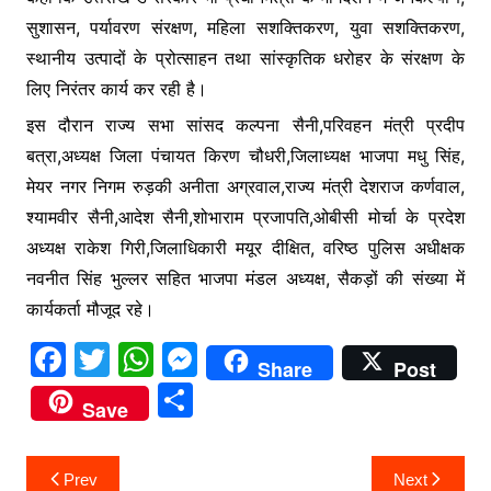
सुशासन, पर्यावरण संरक्षण, महिला सशक्तिकरण, युवा सशक्तिकरण,
स्थानीय उत्पादों के प्रोत्साहन तथा सांस्कृतिक धरोहर के संरक्षण के
लिए निरंतर कार्य कर रही है।
इस दौरान राज्य सभा सांसद कल्पना सैनी,परिवहन मंत्री प्रदीप
बत्रा,अध्यक्ष जिला पंचायत किरण चौधरी,जिलाध्यक्ष भाजपा मधु सिंह,
मेयर नगर निगम रुड़की अनीता अग्रवाल,राज्य मंत्री देशराज कर्णवाल,
श्यामवीर सैनी,आदेश सैनी,शोभाराम प्रजापति,ओबीसी मोर्चा के प्रदेश
अध्यक्ष राकेश गिरी,जिलाधिकारी मयूर दीक्षित, वरिष्ठ पुलिस अधीक्षक
नवनीत सिंह भुल्लर सहित भाजपा मंडल अध्यक्ष, सैकड़ों की संख्या में
कार्यकर्ता मौजूद रहे।
F
T
W
M
Share
Post
a
w
h
e
S
Save
c
itt
at
s
h
e
er
s
s
ar
Post
Prev
Next