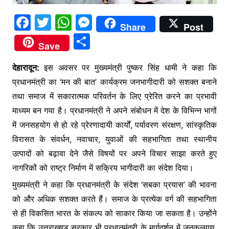
F
T
W
M
Share
Post
a
w
h
e
S
Save
c
itt
at
s
h
e
er
s
s
देहारादून:
इस अवसर पर मुख्यमंत्री पुष्कर सिंह धामी ने कहा कि
ar
प्रधानमंत्री का ‘मन की बात’ कार्यक्रम जनभागीदारी को सशक्त बनाने
b
A
e
e
तथा समाज में सकारात्मक परिवर्तन के लिए प्रेरित करने का प्रभावी
o
p
n
माध्यम बन गया है। प्रधानमंत्री ने अपने संबोधन में देश के विभिन्न भागों
o
p
g
में जनसहयोग से हो रहे प्रेरणादायी कार्यों, पर्यावरण संरक्षण, सांस्कृतिक
k
er
विरासत के संवर्धन, नवाचार, युवाओं की सहभागिता तथा स्थानीय
उत्पादों को बढ़ावा देने जैसे विषयों पर अपने विचार साझा करते हुए
नागरिकों को राष्ट्र निर्माण में सक्रिय भागीदारी का संदेश दिया।
मुख्यमंत्री ने कहा कि प्रधानमंत्री के संदेश ‘सबका प्रयास’ की भावना
को और अधिक सशक्त करते हैं। समाज के प्रत्येक वर्ग की सहभागिता
से ही विकसित भारत के संकल्प को साकार किया जा सकता है। उन्होंने
कहा कि उत्तराखण्ड सरकार भी प्रधानमंत्री के मार्गदर्शन में जनकल्याण,