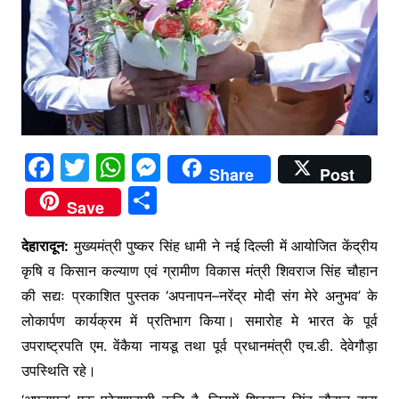
F
T
W
M
Share
Post
a
w
h
e
S
Save
c
itt
at
s
h
e
er
s
s
देहारादून:
मुख्यमंत्री पुष्कर सिंह धामी ने नई दिल्ली में आयोजित केंद्रीय
ar
कृषि व किसान कल्याण एवं ग्रामीण विकास मंत्री शिवराज सिंह चौहान
b
A
e
e
की सद्यः प्रकाशित पुस्तक ‘अपनापन–नरेंद्र मोदी संग मेरे अनुभव’ के
o
p
n
लोकार्पण कार्यक्रम में प्रतिभाग किया। समारोह मे भारत के पूर्व
o
p
g
उपराष्ट्रपति एम. वेंकैया नायडू तथा पूर्व प्रधानमंत्री एच.डी. देवेगौड़ा
k
er
उपस्थिति रहे।