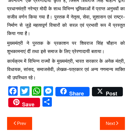
‘अपनापन’ एक प्रेरणादायी कृति है, जिसमें शिवराज सिंह चौहान द्वारा
प्रधानमंत्री नरेन्द्र मोदी के साथ विभिन्न भूमिकाओं में प्राप्त अनुभवों का
सजीव वर्णन किया गया है। पुस्तक में नेतृत्व, सेवा, सुशासन एवं राष्ट्र-
निर्माण से जुड़े महत्वपूर्ण विचारों को सरल एवं प्रभावी रूप में प्रस्तुत
किया गया है।
मुख्यमंत्री ने पुस्तक के प्रकाशन पर शिवराज सिंह चौहान को
शुभकामनाएं दीं तथा इसे समाज के लिए प्रेरणादायी बताया।
कार्यक्रम में विभिन्न राज्यों के मुख्यमंत्री, भारत सरकार के अनेक मंत्री,
विधायक, सांसद, समाजसेवी, लेखक-पत्रकार एवं अन्य गणमान्य व्यक्ति
भी उपस्थित रहे।
F
T
W
M
Share
Post
a
w
h
e
S
Save
c
itt
at
s
h
e
er
s
s
ar
Post
Prev
Next
b
A
e
e
navigation