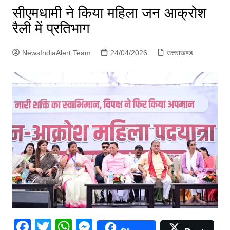
p
सीएमधामी ने किया महिला जन आक्रोश
g
रैली में प्रतिभाग
e
r
NewsIndiaAlert Team
24/04/2026
उत्तराखण्ड
F
T
W
M