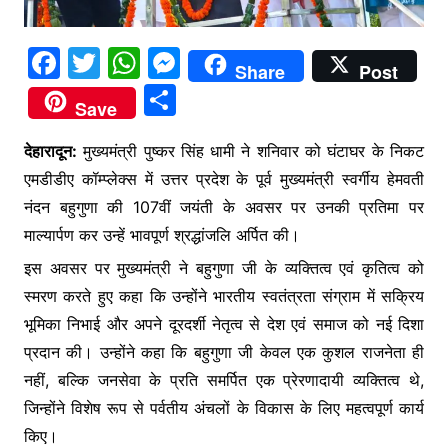
F
T
W
M
Share
Post
a
w
h
e
S
Save
c
itt
at
s
h
e
er
s
s
देहारादून:
मुख्यमंत्री पुष्कर सिंह धामी ने शनिवार को घंटाघर के निकट
ar
एमडीडीए कॉम्प्लेक्स में उत्तर प्रदेश के पूर्व मुख्यमंत्री स्वर्गीय हेमवती
b
A
e
e
नंदन बहुगुणा की 107वीं जयंती के अवसर पर उनकी प्रतिमा पर
o
p
n
माल्यार्पण कर उन्हें भावपूर्ण श्रद्धांजलि अर्पित की।
o
p
g
इस अवसर पर मुख्यमंत्री ने बहुगुणा जी के व्यक्तित्व एवं कृतित्व को
k
er
स्मरण करते हुए कहा कि उन्होंने भारतीय स्वतंत्रता संग्राम में सक्रिय
भूमिका निभाई और अपने दूरदर्शी नेतृत्व से देश एवं समाज को नई दिशा
प्रदान की। उन्होंने कहा कि बहुगुणा जी केवल एक कुशल राजनेता ही
नहीं, बल्कि जनसेवा के प्रति समर्पित एक प्रेरणादायी व्यक्तित्व थे,
जिन्होंने विशेष रूप से पर्वतीय अंचलों के विकास के लिए महत्वपूर्ण कार्य
किए।