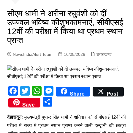
p
g
सीएम धामी ने अरीना रघुवंशी को दीं
e
उज्ज्वल भविष्य कीशुभकामनाएं, सीबीएसई
r
12वीं की परीक्षा में किया था प्रथम स्थान
प्राप्त
NewsIndiaAlert Team
16/05/2026
उत्तराखण्ड
F
T
W
M
Share
Post
a
w
h
e
S
Save
c
itt
at
s
h
e
er
s
s
देहारादून:
मुख्यमंत्री पुष्कर सिंह धामी ने शनिवार को सीबीएसई 12वीं की
ar
परीक्षा में राज्य में प्रथम स्थान प्राप्त करने वाली हल्द्वानी की छात्रा
b
A
e
e