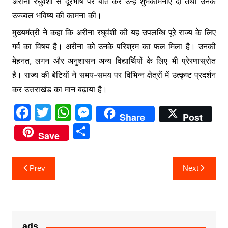
अरीना रघुवंशी से दूरभाष पर बात कर उन्हें शुभकामनाएं दीं तथा उनके
o
p
n
उज्ज्वल भविष्य की कामना की।
o
p
g
मुख्यमंत्री ने कहा कि अरीना रघुवंशी की यह उपलब्धि पूरे राज्य के लिए
k
er
गर्व का विषय है। अरीना को उनके परिश्रम का फल मिला है। उनकी
मेहनत, लगन और अनुशासन अन्य विद्यार्थियों के लिए भी प्रेरणास्रोत
है। राज्य की बेटियों ने समय-समय पर विभिन्न क्षेत्रों में उत्कृष्ट प्रदर्शन
कर उत्तराखंड का मान बढ़ाया है।
F
T
W
M
Share
Post
a
w
h
e
S
Save
c
itt
at
s
h
e
er
s
s
ar
Post
Prev
Next
b
A
e
e
navigation
o
p
n
o
p
g
k
er
ads