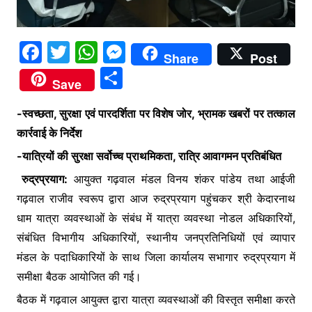
F
T
W
M
Share
Post
a
w
h
e
S
Save
c
itt
at
s
h
e
er
s
s
-स्वच्छता, सुरक्षा एवं पारदर्शिता पर विशेष जोर, भ्रामक खबरों पर तत्काल
ar
कार्रवाई के निर्देश
b
A
e
e
-यात्रियों की सुरक्षा सर्वोच्च प्राथमिकता, रात्रि आवागमन प्रतिबंधित
o
p
n
रुद्रप्रयाग:
o
आयुक्त गढ़वाल मंडल विनय शंकर पांडेय तथा आईजी
p
g
गढ़वाल राजीव स्वरूप द्वारा आज रुद्रप्रयाग पहुंचकर श्री केदारनाथ
k
er
धाम यात्रा व्यवस्थाओं के संबंध में यात्रा व्यवस्था नोडल अधिकारियों,
संबंधित विभागीय अधिकारियों, स्थानीय जनप्रतिनिधियों एवं व्यापार
मंडल के पदाधिकारियों के साथ जिला कार्यालय सभागार रुद्रप्रयाग में
समीक्षा बैठक आयोजित की गई।
बैठक में गढ़वाल आयुक्त द्वारा यात्रा व्यवस्थाओं की विस्तृत समीक्षा करते