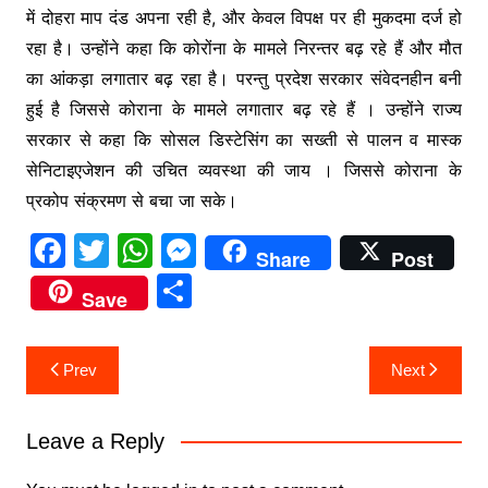
में दोहरा माप दंड अपना रही है, और केवल विपक्ष पर ही मुकदमा दर्ज हो
रहा है। उन्होंने कहा कि कोरोंना के मामले निरन्तर बढ़ रहे हैं और मौत
का आंकड़ा लगातार बढ़ रहा है। परन्तु प्रदेश सरकार संवेदनहीन बनी
हुई है जिससे कोराना के मामले लगातार बढ़ रहे हैं । उन्होंने राज्य
सरकार से कहा कि सोसल डिस्टेसिंग का सख्ती से पालन व मास्क
सेनिटाइएजेशन की उचित व्यवस्था की जाय । जिससे कोराना के
प्रकोप संक्रमण से बचा जा सके।
F
T
W
M
Share
Post
a
w
h
e
S
Save
c
itt
at
s
h
e
er
s
s
ar
Post
Prev
Next
b
A
e
e
navigation
o
p
n
Leave a Reply
o
p
g