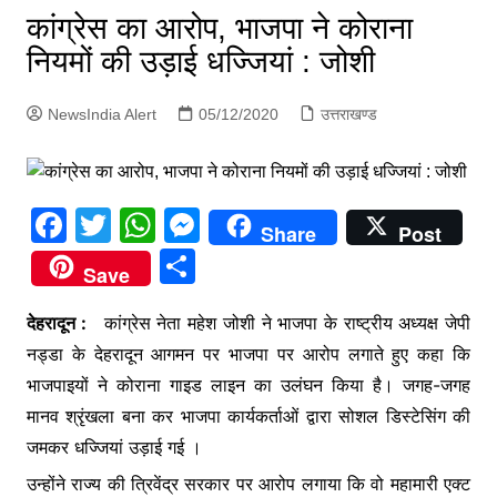
p
कांग्रेस का आरोप, भाजपा ने कोराना
g
नियमों की उड़ाई धज्जियां : जोशी
e
r
NewsIndia Alert
05/12/2020
उत्तराखण्ड
F
T
W
M
Share
Post
a
w
h
e
S
Save
c
itt
at
s
h
e
er
s
s
देहरादून :
कांग्रेस नेता महेश जोशी ने भाजपा के राष्ट्रीय अध्यक्ष जेपी
ar
नड्डा के देहरादून आगमन पर भाजपा पर आरोप लगाते हुए कहा कि
b
A
e
e
भाजपाइयों ने कोराना गाइड लाइन का उलंघन किया है। जगह-जगह
o
p
n
मानव श्रृंखला बना कर भाजपा कार्यकर्ताओं द्वारा सोशल डिस्टेसिंग की
o
p
g
जमकर धज्जियां उड़ाई गई ।
k
er
उन्होंने राज्य की त्रिवेंद्र सरकार पर आरोप लगाया कि वो महामारी एक्ट