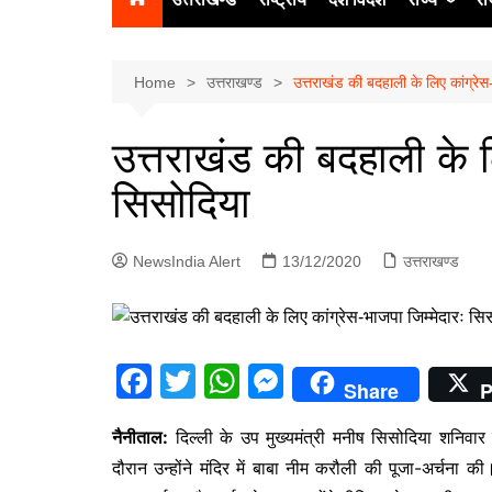
उत्‍तर प्रदेश
दिल्ली
Home
उत्तराखण्ड
उत्तराखंड की बदहाली के लिए कांग्रेस
हिमाचल प्रद
उत्तराखंड की बदहाली के ल
पंजाब
सिसोदिया
चंडीगढ़
NewsIndia Alert
13/12/2020
उत्तराखण्ड
F
T
W
M
Share
P
a
w
h
e
नैनीताल:
दिल्ली के उप मुख्यमंत्री मनीष सिसोदिया शनिवार 
c
itt
at
s
दौरान उन्होंने मंदिर में बाबा नीम करौली की पूजा-अर्चना की।
e
er
s
s