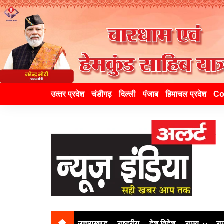
उत्‍तर प्रदेश
चंडीगढ़
दिल्ली
पंजाब
हिमाचल प्रदेश
Co
उत्तराखण्ड
राष्ट्रीय
देश विदेश
राज्य
रा