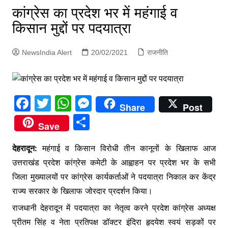
p
कांग्रेस का प्रदेश भर में महंगाई व
g
किसान मुद्दों पर पदयात्रा
e
r
NewsIndia Alert
20/02/2021
राजनीति
F
T
W
M
Share
Post
a
w
h
e
S
Save
c
itt
at
s
h
e
er
s
s
देहरादून:
महंगाई व किसान विरोधी तीन कानूनों के खिलाफ आज
ar
उत्तराखंड प्रदेश कांग्रेस कमेटी के आह्वाहन पर प्रदेश भर के सभी
b
A
e
e
जिला मुख्यालयों पर कांग्रेस कार्यकर्ताओं ने पदयात्रा निकाल कर केंद्र
o
p
n
राज्य सरकार के खिलाफ जोरदार प्रदर्शन किया।
o
p
g
राजधानी देहरादून में पदयात्रा का नेतृत्व करने प्रदेश कांग्रेस अध्यक्ष
k
er
प्रीतम सिंह व नेता प्रतिपक्ष डॉक्टर इंदिरा हृदयेश स्वयं सड़कों पर