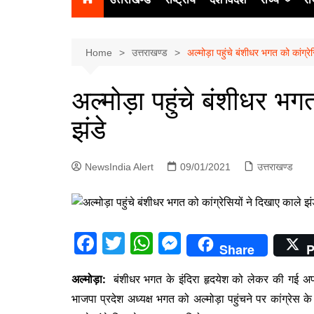
उत्‍तर प्रदेश
दिल्ली
Home
उत्तराखण्ड
अल्मोड़ा पहुंचे बंशीधर भगत को कांग्रे
हिमाचल प्रद
अल्मोड़ा पहुंचे बंशीधर भगत
पंजाब
झंडे
चंडीगढ़
NewsIndia Alert
09/01/2021
उत्तराखण्ड
F
T
W
M
Share
P
a
w
h
e
अल्मोड़ा:
बंशीधर भगत के इंदिरा हृदयेश को लेकर की गई अप
c
itt
at
s
भाजपा प्रदेश अध्यक्ष भगत को अल्मोड़ा पहुंचने पर कांग्रेस
e
er
s
s