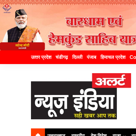
उत्‍तर प्रदेश
चंडीगढ़
दिल्ली
पंजाब
हिमाचल प्रदेश
Co
उत्तराखण्ड
राष्ट्रीय
देश विदेश
राज्य
रा