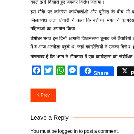
काले झंडे दिखाते हुए जमकर विरोध जताया।
b
A
e
इस मौके पर कांग्रेस कार्यकर्ताओं और पुलिस के बीच भी 
o
p
n
जिलाध्यक्ष लता तिवारी ने कहा कि बंशीधर भगत ने कां
o
p
g
महिलाओं का अपमान किया।
k
er
बंशीधर भगत इन दिनों आगामी विधानसभा चुनाव की तैयारियों
में वे आज अल्मोड़ा पहुंचे थे, जहां कांग्रेसियों ने उनका विरोध 
गौरतलब है कि भगत ने भीमताल में एक कार्यक्रम को संबोधित
F
T
W
M
Share
P
a
w
h
e
c
itt
at
s
Post
Prev
e
er
s
s
navigation
b
A
e
o
p
n
Leave a Reply
o
p
g
You must be
logged in
to post a comment.