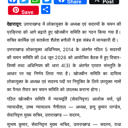
Share
Post
a
w
h
e
S
Save
c
itt
at
s
h
e
er
s
s
देहारादून:
उत्तराखण्ड में लोकायुक्त के अध्यक्ष एवं सदस्यों के चयन की
ar
प्रक्रिया को आगे बढ़ाते हुए खोजबीन समिति का गठन किया गया है।
b
A
e
e
सचिव कार्मिक एवं सतर्कता शैलेश बगौली ने इस संबंध में जानकारी दी।
o
p
n
उत्तराखण्ड लोकायुक्त अधिनियम, 2014 के अंतर्गत गठित 5 सदस्यों
o
p
g
की चयन समिति की 04 जून 2026 को आयोजित बैठक में हुए विचार-
k
er
विमर्श तथा अधिनियम की धारा 4(3) के अंतर्गत प्रदत्त संस्तुति के
आधार पर यह निर्णय लिया गया है। खोजबीन समिति का दायित्व
लोकायुक्त के अध्यक्ष एवं सदस्य पदों पर नियुक्ति के लिये उपयुक्त नामों
का पैनल तैयार कर चयन समिति को उपलब्ध कराना होगा।
गठित खोजबीन समिति में न्यायमूर्ति (सेवानिवृत्त) आलोक वर्मा, पूर्व
न्यायाधीश, उच्च न्यायालय नैनीताल — अध्यक्ष, इन्दु कुमार पाण्डेय,
सेवानिवृत्त मुख्य सचिव, उत्तराखण्ड — सदस्य,
सुभाष कुमार, सेवानिवृत्त मुख्य सचिव, उत्तराखण्ड — सदस्य, राधा