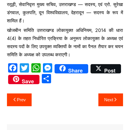
रतूड़ी, सेवानिवृत्त मुख्य सचिव, उत्तराखण्ड — सदस्य, एवं प्रो. सुरेखा
डंगवाल, कुलपति, दून विश्वविद्यालय, देहरादून — सदस्य के रूप में
शामिल हैं।
खोजबीन समिति उत्तराखण्ड लोकायुक्त अधिनियम, 2014 की धारा
4(4) के तहत निर्धारित प्रक्रिया के अनुरूप लोकायुक्त के अध्यक्ष एवं
सदस्य पदों के लिए उपयुक्त व्यक्तियों के नामों का पैनल तैयार कर चयन
समिति के अध्यक्ष को उपलब्ध कराएगी।
F
T
W
M
Share
Post
a
w
h
e
S
Save
c
itt
at
s
h
e
er
s
s
ar
Post
Prev
Next
b
A
e
e
navigation
o
p
n
o
p
g