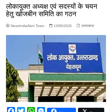
p
लोकायुक्त अध्यक्ष एवं सदस्यों के चयन
g
हेतु खोजबीन समिति का गठन
e
r
NewsIndiaAlert Team
13/06/2026
उत्तराखण्ड
F
T
W
M