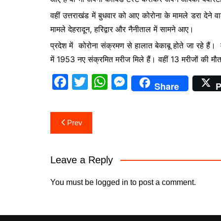
o
p
n
वहीं उत्तराखंड में बुधवार को आए कोरोना के मामले डरा देने
o
p
g
मामले देहरादून, हरिद्वार और नैनीताल में सामने आए।
k
er
प्रदेश में कोरोना संक्रमण से हालात बेकाबू होते जा रहे हैं।
में 1953 नए संक्रमित मरीज मिले हैं। वहीं 13 मरीजों की मौ
F
T
W
M
Share
P
a
w
h
e
c
itt
at
s
Post
Prev
e
er
s
s
navigation
b
A
e
o
p
n
Leave a Reply
o
p
g
You must be
logged in
to post a comment.
k
er