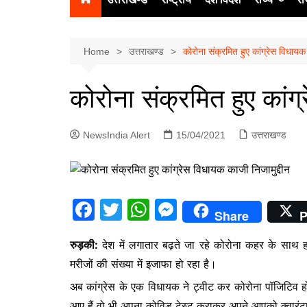
उत्‍तर प्रदेश
दिल्ली
Home
उत्तराखण्ड
कोरोना संक्रमित हुए कांग्रेस विधायक 
हिमाचल प्रद
कोरोना संक्रमित हुए कांग
पंजाब
चंडीगढ़
NewsIndia Alert
15/04/2021
उत्तराखण्ड
F
T
W
M
Share
P
a
w
h
e
रुड़की:
देश में लगातार बढ़ते जा रहे कोरोना कहर के साथ ह
c
itt
at
s
मरीजों की संख्या में इजाफा हो रहा है।
e
er
s
s
अब कांग्रेस के एक विधायक ने ट्वीट कर कोरोना पॉजिटिव ह
b
A
e
आए हैं वो भी अपना कोविड टेस्ट कराकर अपने आपको क्वारंट