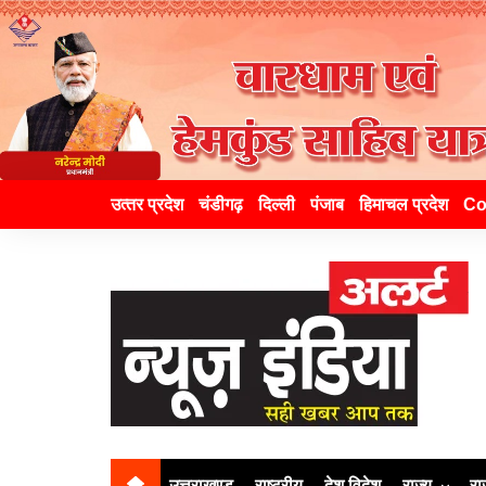
उत्‍तर प्रदेश
चंडीगढ़
दिल्ली
पंजाब
हिमाचल प्रदेश
Co
उत्तराखण्ड
राष्ट्रीय
देश विदेश
राज्य
रा