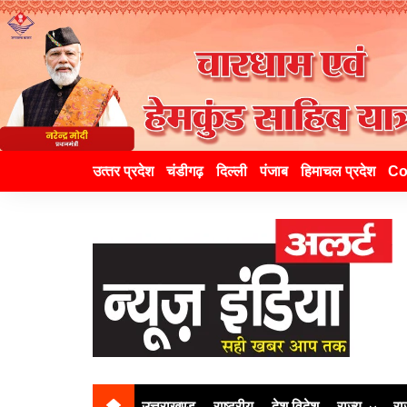
उत्‍तर प्रदेश
चंडीगढ़
दिल्ली
पंजाब
हिमाचल प्रदेश
Co
उत्तराखण्ड
राष्ट्रीय
देश विदेश
राज्य
रा