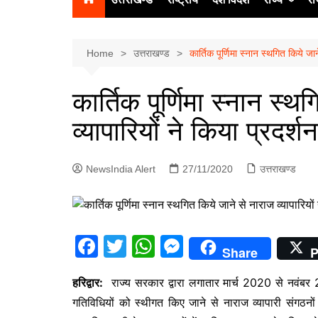
उत्‍तर प्रदेश
दिल्ली
Home
उत्तराखण्ड
कार्तिक पूर्णिमा स्नान स्थगित किये जान
हिमाचल प्रद
कार्तिक पूर्णिमा स्नान स्
पंजाब
व्यापारियों ने किया प्रदर्शन
चंडीगढ़
NewsIndia Alert
27/11/2020
उत्तराखण्ड
F
T
W
M
Share
P
a
w
h
e
हरिद्वार:
राज्य सरकार द्वारा लगातार मार्च 2020 से नवंबर 2020
c
itt
at
s
गतिविधियों को स्थीगत किए जाने से नाराज व्यापारी संगठनों क
e
er
s
s