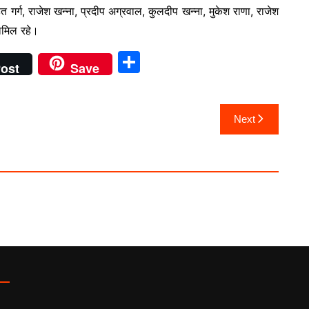
हित गर्ग, राजेश खन्ना, प्रदीप अग्रवाल, कुलदीप खन्ना, मुकेश राणा, राजेश
ामिल रहे।
S
ost
Save
h
ar
Next
e