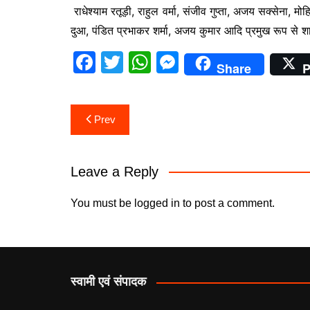
राधेश्याम रतूड़ी, राहुल वर्मा, संजीव गुप्ता, अजय सक्सेना, मो
दुआ, पंडित प्रभाकर शर्मा, अजय कुमार आदि प्रमुख रूप से श
F
T
W
M
Share
P
a
w
h
e
c
itt
at
s
Post
Prev
e
er
s
s
navigation
b
A
e
o
p
n
Leave a Reply
o
p
g
You must be
logged in
to post a comment.
k
er
स्वामी एवं संपादक