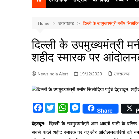
उत्‍तर प्रदेश
दिल्ली
Home
उत्तराखण्ड
दिल्ली के उपमुख्यमंत्री मनीष सिसोदि
हिमाचल प्रद
दिल्ली के उपमुख्यमंत्री मन
पंजाब
शहीद स्मारक पर आंदोलन
चंडीगढ़
NewsIndia Alert
19/12/2020
उत्तराखण्ड
F
T
W
M
Share
P
a
w
h
e
देहरदून:
दिल्ली के उपमुख्यमंत्री आम आदमी पार्टी के वरिष्ठ 
c
itt
at
s
सबसे पहले शहीद स्मारक पर गए और आंदोलनकारियों को नमन क
e
er
s
s