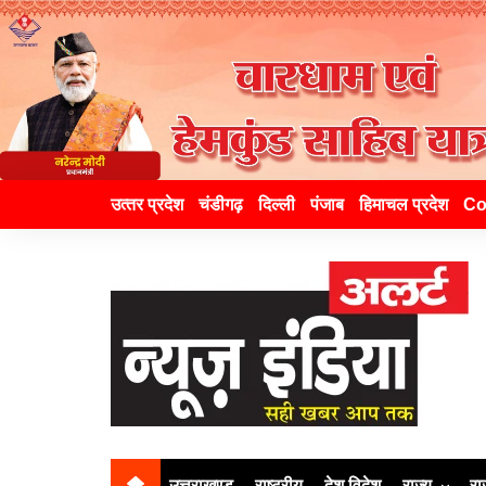
उत्‍तर प्रदेश
चंडीगढ़
दिल्ली
पंजाब
हिमाचल प्रदेश
Co
उत्तराखण्ड
राष्ट्रीय
देश विदेश
राज्य
रा