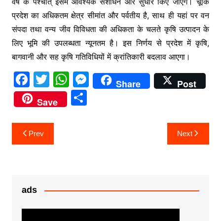
वर्ष के पश्चात् इसमें आवश्यक संशोधन और सुधार किए जाएंगे। चूंकि
प्रदेश का अधिकतम क्षेत्र सीमांत और पर्वतीय है, साथ ही यहां पर वन
संपदा तथा वन्य जीव विविधता की अधिकता के चलते कृषि उत्पादन के
लिए भूमि की उपलब्धता न्यूनतम है। इस निर्णय से प्रदेश में कृषि,
बागवानी और सह कृषि गतिविधियों में क्रांतिकारी बदलाव आएगा।
F
T
W
M
Share
Post
a
w
h
e
S
Save
c
itt
at
s
h
e
er
s
s
ar
Post
Prev
Next
b
A
e
e
navigation
o
p
n
o
p
g
k
er
ads