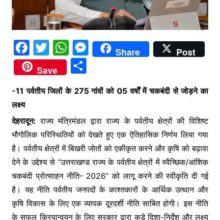
F
T
W
M
Share
Post
a
w
h
e
S
Save
c
itt
at
s
h
e
er
s
s
-11 पर्वतीय जिलों के 275 गांवों को 05 वर्षों में चकबंदी से जोड़ने का
ar
लक्ष्य
b
A
e
e
देहरादून:
राज्य मंत्रिमंडल द्वारा राज्य के पर्वतीय क्षेत्रों की विशिष्ट
o
p
n
भौगोलिक परिस्थितियों को देखते हुए एक ऐतिहासिक निर्णय लिया गया
o
p
g
है। पर्वतीय क्षेत्रों में बिखरी जोतों को एकीकृत करने और कृषि को बढ़ावा
k
er
देने के उद्देश्य से “उत्तराखण्ड राज्य के पर्वतीय क्षेत्रों में स्वैच्छिक/आंशिक
चकबंदी प्रोत्साहन नीति- 2026” को लागू करने की स्वीकृति दी गई
है। यह नीति पर्वतीय जनपदों के काश्तकारों के आर्थिक उत्थान और
कृषि विकास के लिए एक व्यापक दूरदर्शी नीति साबित होगी। इस नीति
के सफल क्रियान्वयन के लिए सरकार द्वारा कड़े दिशा-निर्देश और लक्ष्य