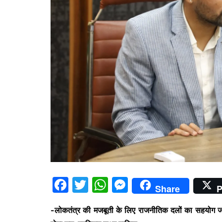
F
T
W
M
Share
P
a
w
h
e
-लोकतंत्र की मजबूती के लिए राजनीतिक दलों का सहयोग जरू
c
itt
at
s