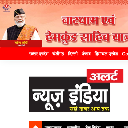
उत्‍तर प्रदेश
चंडीगढ़
दिल्ली
पंजाब
हिमाचल प्रदेश
Co
उत्तराखण्ड
राष्ट्रीय
देश विदेश
राज्य
रा