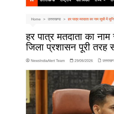
उत्‍तर प्रदेश
दिल्ली
Home
उत्तराखण्ड
हर पात्र मतदाता का नाम सूची में स
हिमाचल प्रद
हर पात्र मतदाता का नाम स
पंजाब
जिला प्रशासन पूरी तरह 
चंडीगढ़
NewsIndiaAlert Team
29/06/2026
उत्तराखण