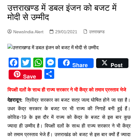
p
उत्तराखण्ड में डबल इंजन को बजट में
g
मोदी से उम्मीद
e
r
NewsIndia Alert
29/01/2021
उत्तराखण्ड
F
T
W
M
Share
Post
a
w
h
e
S
Save
c
itt
at
s
h
e
er
s
s
विपक्षी दलों के साथ ही राज्य सरकार ने भी केंद्र को तमाम प्रस्ताव भेजे
ar
b
A
e
देहरादून:
त्रिवेंद्र सरकार का बजट सत्र जल्द घोषित होने जा रहा है।
e
उधर केंद्र सरकार के बजट पर भी राज्य की निगाहें बनी हुई हैं।
o
p
n
कोविड-19 के इस दौर में राज्य को केंद्र के बजट से इस बार कुछ
o
p
g
ज्यादा ही उम्मीद है। विपक्षी दलों के साथ ही राज्य सरकार ने भी केंद्र
k
er
को तमाम प्रस्ताव भेजे हैं। उत्तराखंड को बजट से इस बार क्यों हैं ज्यादा