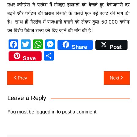
उधर कांग्रेस ने प्रदेश में मौजूदा हालातों को देखते हुए बेरोजगारी दर
बढ़ने और पर्यटन की खराब स्थिति के चलते एक बड़े बजट की मांग की
है। साथ ही गैरसैंण में राजधानी बनाने को लेकर कुल 50,000 करोड़
का विशेष पैकेज राज्य को दिए जाने की मांग की है।
F
T
W
M
Share
Post
a
w
h
e
S
Save
c
itt
at
s
h
e
er
s
s
ar
Post
Prev
Next
b
A
e
e
navigation
o
p
n
Leave a Reply
o
p
g
k
er
You must be
logged in
to post a comment.