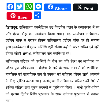
F
T
W
M
Share
Post
a
w
h
e
S
Save
c
itt
at
s
h
e
er
s
s
देहारादून:
सचिवालय एथलेटिक्स एंड फिटनेस क्लब के तत्वावधान में रन
ar
फॉर हेल्थ दौड़ का आयोजन किया गया। यह आयोजन सचिवालय
b
A
e
e
एटीएम चौक से प्रारंभ होकर सचिवालय एटीएम चौक पर ही समाप्त
o
p
n
हुआ।कार्यक्रम में मुख्य अतिथि श्री संतोष बड़ौनी अपर सचिव एवं श्री
o
p
g
दीपक जोशी अध्यक्ष, सचिवालय संघ उपस्थित रहे।
k
er
सचिवालय परिवार की कार्मिकों के बीच रन फॉर हेल्थ का आयोजन का
उद्देश्य पूरा सचिवालय – दौड़ेगा के नारे के साथ सदस्यों को शारीरिक,
मानसिक एवं सामाजिक रूप से स्वस्थ एवं सक्रिय जीवन शैली अपनाने
के लिए प्रेरित करना था। कार्यक्रम में सचिवालय परिवार की 80 से
अधिक महिला तथा पुरुष सदस्यों ने प्रतिभाग किया । सभी प्रतिभागियों
को प्रथम द्वितीय तिथि पुरस्कार के साथ सांत्वना पुरस्कार से नवाजा
गया।