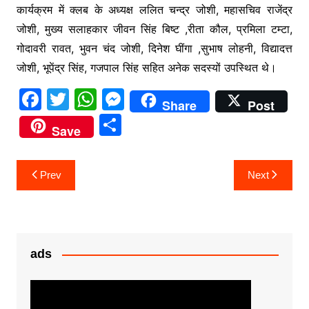
कार्यक्रम में क्लब के अध्यक्ष ललित चन्द्र जोशी, महासचिव राजेंद्र
जोशी, मुख्य सलाहकार जीवन सिंह बिष्ट ,रीता कौल, प्रमिला टम्टा,
गोदावरी रावत, भुवन चंद जोशी, दिनेश घींगा ,सुभाष लोहनी, विद्यादत्त
जोशी, भूपेंद्र सिंह, गजपाल सिंह सहित अनेक सदस्यों उपस्थित थे।
F
T
W
M
Share
Post
a
w
h
e
S
Save
c
itt
at
s
h
e
er
s
s
ar
Post
Prev
Next
b
A
e
e
navigation
o
p
n
o
p
g
k
er
ads