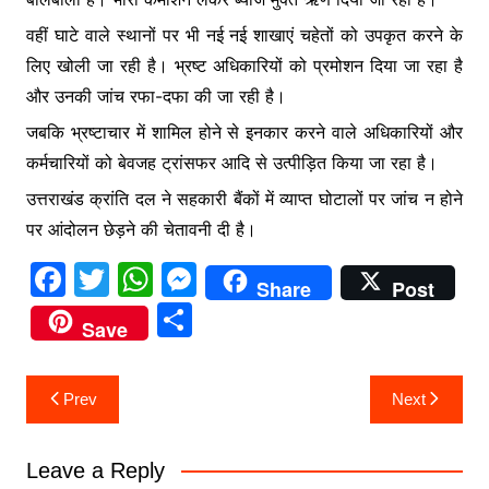
वहीं घाटे वाले स्थानों पर भी नई नई शाखाएं चहेतों को उपकृत करने के
लिए खोली जा रही है। भ्रष्ट अधिकारियों को प्रमोशन दिया जा रहा है
और उनकी जांच रफा-दफा की जा रही है।
जबकि भ्रष्टाचार में शामिल होने से इनकार करने वाले अधिकारियों और
कर्मचारियों को बेवजह ट्रांसफर आदि से उत्पीड़ित किया जा रहा है।
उत्तराखंड क्रांति दल ने सहकारी बैंकों में व्याप्त घोटालों पर जांच न होने
पर आंदोलन छेड़ने की चेतावनी दी है।
F
T
W
M
Share
Post
a
w
h
e
S
Save
c
itt
at
s
h
e
er
s
s
ar
Post
Prev
Next
b
A
e
e
navigation
o
p
n
Leave a Reply
o
p
g