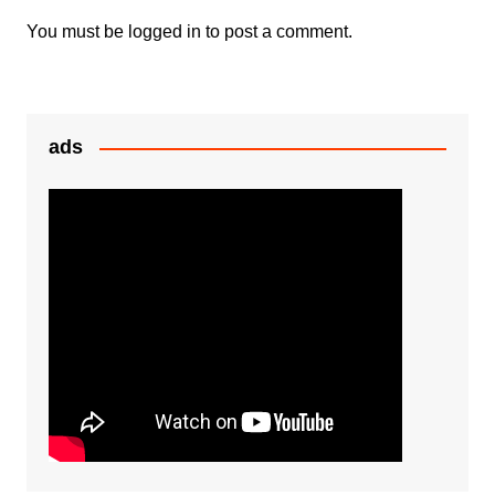
k
er
You must be
logged in
to post a comment.
ads