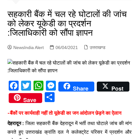
p
g
सहकारी बैंक में चल रहे घोटालों की जांच
e
को लेकर यूकेडी का प्रदर्शन
r
:जिलाधिकारी को सौंपा ज्ञापन
NewsIndia Alert
06/04/2021
उत्तराखण्ड
F
T
W
M
Share
Post
a
w
h
e
S
Save
c
itt
at
s
h
e
er
s
s
-बैंकों पर कार्यवाही नहीं तो यूकेडी का जन आंदोलन छेड़ने का ऐलान
ar
b
A
e
देहरादून :
जिला सहकारी बैंक देहरादून में भर्ती तथा घोटाले जांच की मांग
e
करते हुए उत्तराखंड क्रांति दल ने कलेक्ट्रेट परिसर में प्रदर्शन और
o
p
n