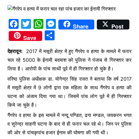
p
g
e
F
T
W
M
Share
Post
r
a
w
h
e
S
Save
c
itt
at
s
h
e
er
s
s
देहरादून:
2017 में मसूरी क्षेत्र में हुए गैंगरेप व हत्या के मामले में फरार
ar
चल रहे 5000 के ईनामी बदमाश को पुलिस ने पंजाब से गिरफ्तार कर
b
A
e
e
लिया है। आरोपी के पांच साथी पूर्व में ही गिरफ्तार हो चुके है।
o
p
n
वरिष्ठ पुलिस अधीक्षक डा. योगेन्द्र सिंह रावत ने बताया कि वर्ष 2017
o
p
g
में मसूरी क्षेत्र में 9 लोगों द्वारा एक महिला के साथ गैंगरेप व हत्या की
k
er
घटना को अंजाम दिया गया था। जिसमें पांच लोग पूर्व में ही गिरफ्तार
किये जा चुके है।
गैंगरेप व हत्या के इस मामले में नन्दू पण्डित, ढगा मण्डल, जयकरन भगत
व सुरेन्द्र साहनी घटना के बाद से ही फरार चल रहे थे। जिन पर पुलिस
की ओर से पांचकृपांच हजार ईनाम की घोषणा की गयी थी।