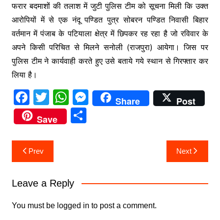
फरार बदमाशों की तलाश में जुटी पुलिस टीम को सूचना मिली कि उक्त
आरोपियों में से एक नंदू पण्डित पुत्र सोबरन पण्डित निवासी बिहार
वर्तमान में पंजाब के पटियाला क्षेत्र में छिपकर रह रहा है जो रविवार के
अपने किसी परिचित से मिलने सनोली (राजपुरा) आयेगा। जिस पर
पुलिस टीम ने कार्यवाही करते हुए उसे बताये गये स्थान से गिरफ्तार कर
लिया है।
F
T
W
M
Share
Post
a
w
h
e
S
Save
c
itt
at
s
h
e
er
s
s
ar
Post
Prev
Next
b
A
e
e
navigation
o
p
n
Leave a Reply
o
p
g
k
er
You must be
logged in
to post a comment.