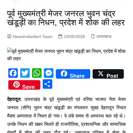
p
g
पूर्व मुख्यमंत्री मेजर जनरल भुवन चंद्र
e
खंडूड़ी का निधन, प्रदेश में शोक की लहर
r
NewsIndiaAlert Team
19/05/2026
उत्तराखण्ड
F
T
W
M
Share
Post
a
w
h
e
S
Save
c
itt
at
s
h
e
er
s
s
देहरादून:
उत्तराखंड के पूर्व मुख्यमंत्री एवं वरिष्ठ भाजपा नेता मेजर
ar
जनरल (सेनि) भुवन चंद्र खंडूड़ी का मंगलवार सुबह देहरादून स्थित
b
A
e
e
मैक्स अस्पताल में निधन हो गया। वे लंबे समय से अस्वस्थ चल रहे थे।
o
p
n
उनके निधन की खबर मिलते ही राजनीतिक, प्रशासनिक और सामाजिक
o
p
g
क्षेत्रों में शोक की लहर दौड़ गई। अस्पताल परिसर में सेना के