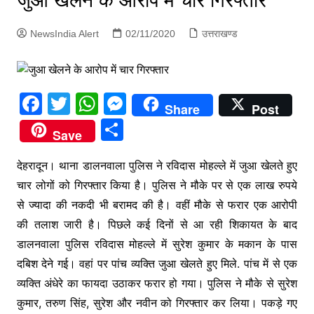
जुआ खेलने के आरोप में चार गिरफ्तार
p
g
NewsIndia Alert
02/11/2020
उत्तराखण्ड
e
r
F
T
W
M
Share
Post
a
w
h
e
S
Save
c
itt
at
s
h
e
er
s
s
देहरादून। थाना डालनवाला पुलिस ने रविदास मोहल्ले में जुआ खेलते हुए
ar
चार लोगों को गिरफ्तार किया है। पुलिस ने मौके पर से एक लाख रुपये
b
A
e
e
से ज्यादा की नकदी भी बरामद की है। वहीं मौके से फरार एक आरोपी
o
p
n
की तलाश जारी है। पिछले कई दिनों से आ रही शिकायत के बाद
o
p
g
डालनवाला पुलिस रविदास मोहल्ले में सुरेश कुमार के मकान के पास
k
er
दबिश देने गई। वहां पर पांच व्यक्ति जुआ खेलते हुए मिले. पांच में से एक
व्यक्ति अंधेरे का फायदा उठाकर फरार हो गया। पुलिस ने मौके से सुरेश
कुमार, तरुण सिंह, सुरेश और नवीन को गिरफ्तार कर लिया। पकड़े गए