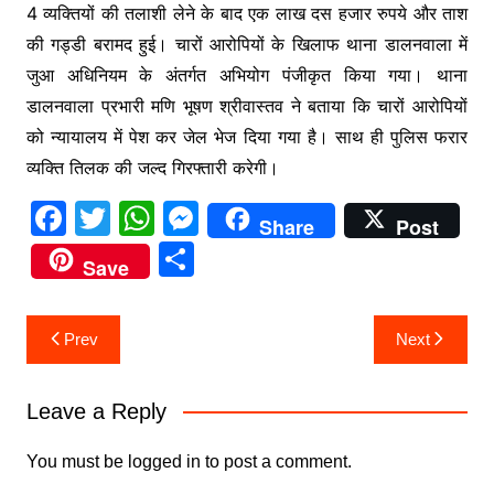
4 व्यक्तियों की तलाशी लेने के बाद एक लाख दस हजार रुपये और ताश
की गड्डी बरामद हुई। चारों आरोपियों के खिलाफ थाना डालनवाला में
जुआ अधिनियम के अंतर्गत अभियोग पंजीकृत किया गया। थाना
डालनवाला प्रभारी मणि भूषण श्रीवास्तव ने बताया कि चारों आरोपियों
को न्यायालय में पेश कर जेल भेज दिया गया है। साथ ही पुलिस फरार
व्यक्ति तिलक की जल्द गिरफ्तारी करेगी।
F
T
W
M
Share
Post
a
w
h
e
S
Save
c
itt
at
s
h
e
er
s
s
ar
Post
Prev
Next
b
A
e
e
navigation
o
p
n
Leave a Reply
o
p
g
k
er
You must be
logged in
to post a comment.