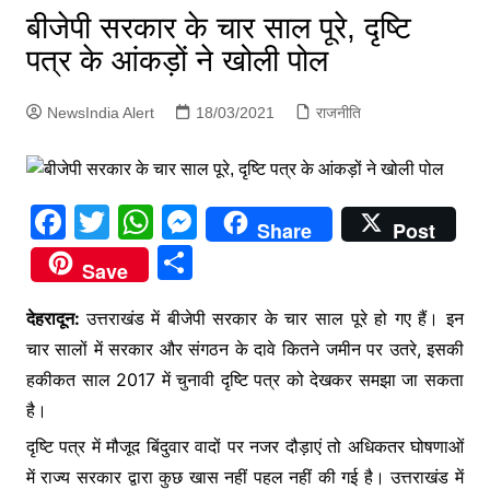
p
बीजेपी सरकार के चार साल पूरे, दृष्टि
g
पत्र के आंकड़ों ने खोली पोल
e
r
NewsIndia Alert
18/03/2021
राजनीति
F
T
W
M
Share
Post
a
w
h
e
S
Save
c
itt
at
s
h
e
er
s
s
देहरादून:
उत्तराखंड में बीजेपी सरकार के चार साल पूरे हो गए हैं। इन
ar
चार सालों में सरकार और संगठन के दावे कितने जमीन पर उतरे, इसकी
b
A
e
e
हकीकत साल 2017 में चुनावी दृष्टि पत्र को देखकर समझा जा सकता
o
p
n
है।
o
p
g
दृष्टि पत्र में मौजूद बिंदुवार वादों पर नजर दौड़ाएं तो अधिकतर घोषणाओं
k
er
में राज्य सरकार द्वारा कुछ खास नहीं पहल नहीं की गई है। उत्तराखंड में