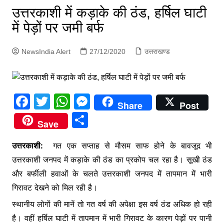
p
उत्तरकाशी में कड़ाके की ठंड, हर्षिल घाटी
g
में पेड़ों पर जमी बर्फ
e
r
NewsIndia Alert
27/12/2020
उत्तराखण्ड
F
T
W
M
Share
Post
a
w
h
e
S
Save
c
itt
at
s
h
e
er
s
s
उत्तरकाशी:
गत एक सप्ताह से मौसम साफ होने के बावजूद भी
ar
उत्तरकाशी जनपद में कड़ाके की ठंड का प्रकोप चल रहा है। सूखी ठंड
b
A
e
e
और बर्फीली हवाओं के चलते उत्तरकाशी जनपद में तापमान में भारी
o
p
n
गिरावट देखने को मिल रही है।
o
p
g
स्थानीय लोगों की मानें तो गत वर्ष की अपेक्षा इस वर्ष ठंड अधिक हो रही
k
er
है। वहीं हर्षिल घाटी में तापमान में भारी गिरावट के कारण पेड़ों पर पानी