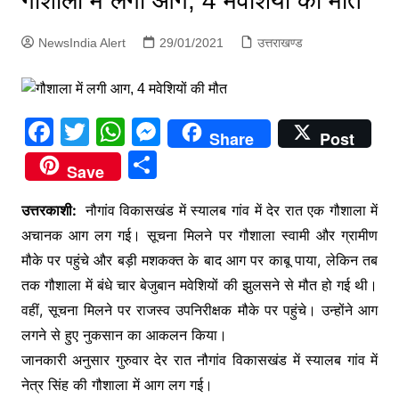
गौशाला में लगी आग, 4 मवेशियों की मौत
p
g
NewsIndia Alert
29/01/2021
उत्तराखण्ड
e
r
F
T
W
M
Share
Post
a
w
h
e
S
Save
c
itt
at
s
h
e
er
s
s
उत्तरकाशी:
नौगांव विकासखंड में स्यालब गांव में देर रात एक गौशाला में
ar
अचानक आग लग गई। सूचना मिलने पर गौशाला स्वामी और ग्रामीण
b
A
e
e
मौके पर पहुंचे और बड़ी मशकक्त के बाद आग पर काबू पाया, लेकिन तब
o
p
n
तक गौशाला में बंधे चार बेजुबान मवेशियों की झुलसने से मौत हो गई थी।
o
p
g
वहीं, सूचना मिलने पर राजस्व उपनिरीक्षक मौके पर पहुंचे। उन्होंने आग
k
er
लगने से हुए नुकसान का आकलन किया।
जानकारी अनुसार गुरुवार देर रात नौगांव विकासखंड में स्यालब गांव में
नेत्र सिंह की गौशाला में आग लग गई।