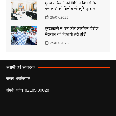
मुख्य सचिव ने की विभिन्न विभागों के
प्रस्तावों को वित्तीय संस्तुति प्रदान
25/07/2026
मुख्यमंत्री ने ‘रन फॉर कारगिल हीरोज’
मैराथॉन को दिखायी हरी झंडी
25/07/2026
स्वामी एवं संपादक
संजय थपलियाल
संपर्क फोन 82185 80028