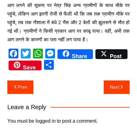
आग लगने की सूचना पर नेत्र सिंह अन्य ग्रामीणों के साथ मौके पर
पहुंचे, लेकिन आग इतनी तेजी से फैली थी कि जब तक ग्रामीण मौके पर
पहुंचे, तब तक गौशाला में बंधे 2 भैंस और 2 बेलों की झुलसने से मौत हो
गई थी। ग्रामीणों ने किसी प्रकार आग पर काबू पाया। वहीं, अभी तक
आग लगने के कारणों का पता नहीं लग पाया है।
F
T
W
M
Share
Post
a
w
h
e
S
Save
c
itt
at
s
h
e
er
s
s
ar
Post
Prev
Next
b
A
e
e
navigation
o
p
n
Leave a Reply
o
p
g
k
er
You must be
logged in
to post a comment.