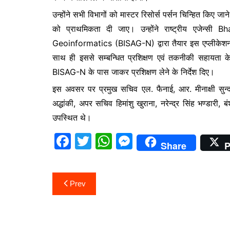
उन्होंने सभी विभागों को मास्टर रिसोर्स पर्सन चिन्हित किए जाने 
को प्राथमिकता दी जाए। उन्होंने राष्ट्रीय एजेन्
Geoinformatics (BISAG-N) द्वारा तैयार इस एप्लीकेशन क
साथ ही इससे सम्बन्धित प्रशिक्षण एवं तकनीकी सहायता के
BISAG-N के पास जाकर प्रशिक्षण लेने के निर्देश दिए।
इस अवसर पर प्रमुख सचिव एल. फैनाई, आर. मीनाक्षी सुन्दर
अद्धांकी, अपर सचिव हिमांशु खुराना, नरेन्द्र सिंह भण्डारी
उपस्थित थे।
F
T
W
M
Share
P
a
w
h
e
c
itt
at
s
Post
Prev
e
er
s
s
navigation
b
A
e
o
p
n