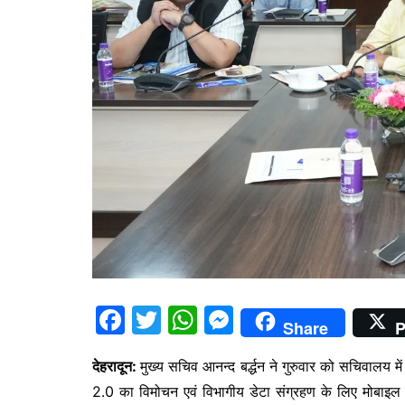
F
T
W
M
Share
P
a
w
h
e
देहरादून:
मुख्य सचिव आनन्द बर्द्धन ने गुरुवार को सचिवालय 
c
itt
at
s
2.0 का विमोचन एवं विभागीय डेटा संग्रहण के लिए मोबाइल ए