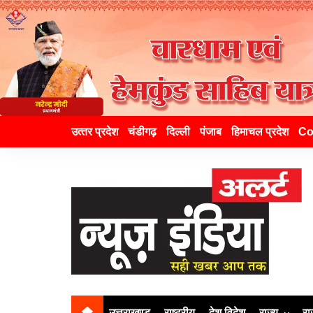
उत्‍तर प्रदेश
चंडीगढ़
दिल्ली
पंजाब
हिमाचल प्रदेश
Co
उत्तराखण्ड
राष्ट्रीय
देश विदेश
राज्य
रा