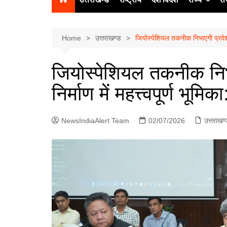
उत्‍तर प्रदेश
दिल्ली
Home
उत्तराखण्ड
जियोस्पेशियल तकनीक निभाएगी प्रदेश मे
हिमाचल प्रद
जियोस्पेशियल तकनीक निभ
पंजाब
निर्माण में महत्त्वपूर्ण भूमि
चंडीगढ़
NewsIndiaAlert Team
02/07/2026
उत्तराखण