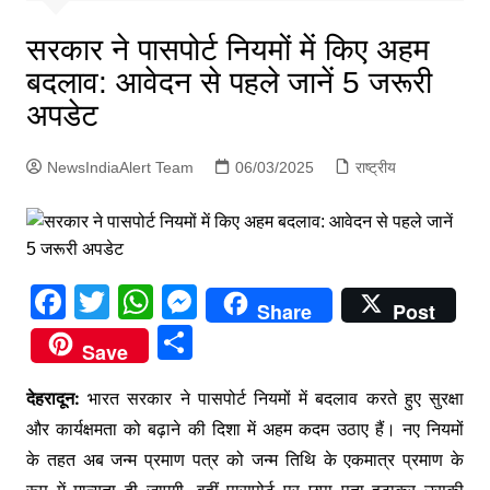
p
g
सरकार ने पासपोर्ट नियमों में किए अहम
e
बदलाव: आवेदन से पहले जानें 5 जरूरी
r
अपडेट
NewsIndiaAlert Team
06/03/2025
राष्ट्रीय
F
T
W
M
Share
Post
a
w
h
e
S
Save
c
itt
at
s
h
e
er
s
s
देहरादून:
भारत सरकार ने पासपोर्ट नियमों में बदलाव करते हुए सुरक्षा
ar
और कार्यक्षमता को बढ़ाने की दिशा में अहम कदम उठाए हैं। नए नियमों
b
A
e
e
के तहत अब जन्म प्रमाण पत्र को जन्म तिथि के एकमात्र प्रमाण के
o
p
n