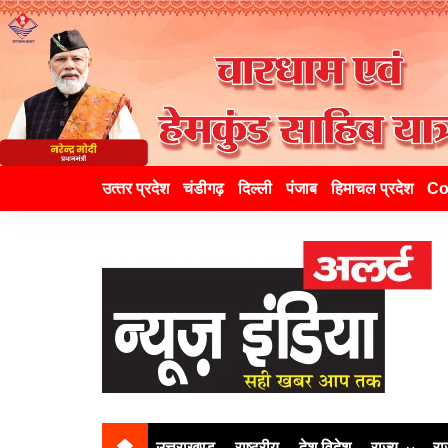
उत्‍तर प्रदेश
चंडीगढ़
दिल्ली
पंजाब
हिमाचल प्रदेश
Co
उत्तराखण्ड
राष्ट्रीय
देश विदेश
राज्य
रा