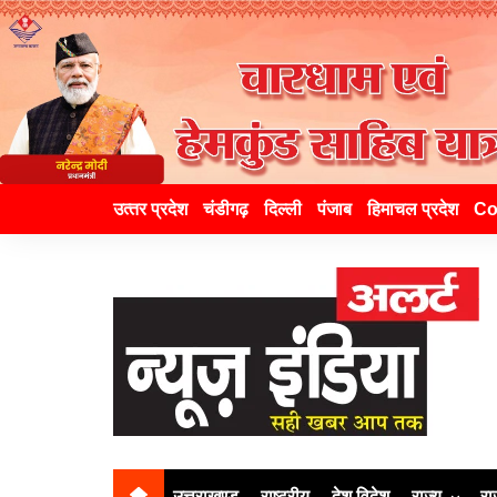
उत्‍तर प्रदेश
चंडीगढ़
दिल्ली
पंजाब
हिमाचल प्रदेश
Co
उत्तराखण्ड
राष्ट्रीय
देश विदेश
राज्य
रा