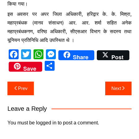
किया गया।
इस अवसर पर अपर जिला अधिकारी, हरिद्वार के. के. मिश्रा,
महाप्रबंधक (मानव संसाधन) आर. आर. शर्मा सहित अनेक
महाप्रबंधकगण, वरिष्ठ अधिकारी, सीएसआर विभाग के सदस्य तथा
यूनियन प्रतिनिधि आदि उपस्थित थे ।
F
T
W
M
Share
Post
a
w
h
e
S
Save
c
itt
at
s
h
e
er
s
s
ar
Post
Prev
Next
b
A
e
e
navigation
o
p
n
Leave a Reply
o
p
g
k
er
You must be
logged in
to post a comment.