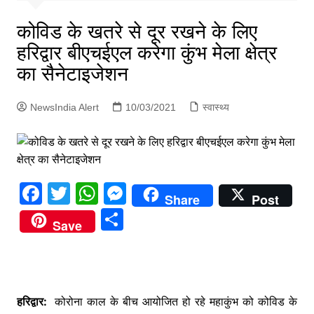
p
g
कोविड के खतरे से दूर रखने के लिए
e
हरिद्वार बीएचईएल करेगा कुंभ मेला क्षेत्र
r
का सैनेटाइजेशन
NewsIndia Alert
10/03/2021
स्वास्थ्य
F
T
W
M
Share
Post
a
w
h
e
S
Save
c
itt
at
s
h
e
er
s
s
ar
b
A
e
e
o
p
n
हरिद्वार:
कोरोना काल के बीच आयोजित हो रहे महाकुंभ को कोविड के