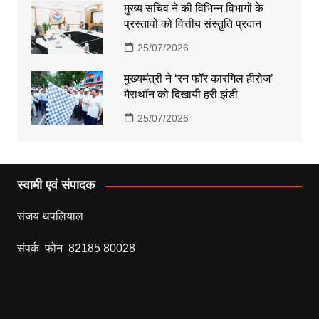
मुख्य सचिव ने की विभिन्न विभागों के
प्रस्तावों को वित्तीय संस्तुति प्रदान
25/07/2026
मुख्यमंत्री ने ‘रन फॉर कारगिल हीरोज’
मैराथॉन को दिखायी हरी झंडी
25/07/2026
स्वामी एवं संपादक
संजय थपलियाल
संपर्क फोन 82185 80028