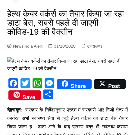
p
g
हेल्थ केयर वर्कर्स का तैयार किया जा रहा
e
डाटा बेस, सबसे पहले दी जाएगी
r
कोविड-19 की वैक्सीन
NewsIndia Alert
31/10/2020
उत्तराखण्ड
F
T
W
M
Share
Post
a
w
h
e
S
Save
c
itt
at
s
h
e
er
s
s
देहरादून:
सरकार के निर्देशानुसार प्रदेश में सरकारी और निजी क्षेत्र में
ar
कार्यरत सभी स्वास्थ्य सेवा से जुड़े हेल्थ वर्कर्स का डाटा बेस तैयार
b
A
e
e
किया जाना है। डाटा आने के बाद प्रमाण पत्र भी उपलब्ध कराया
o
p
n