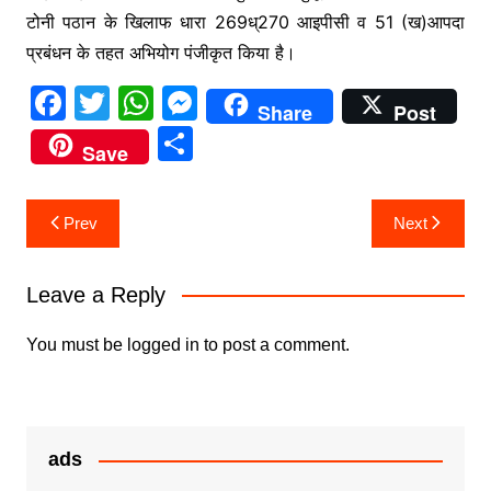
टोनी पठान के खिलाफ धारा 269ध्270 आइपीसी व 51 (ख)आपदा
प्रबंधन के तहत अभियोग पंजीकृत किया है।
F
T
W
M
Share
Post
a
w
h
e
S
Save
c
itt
at
s
h
e
er
s
s
ar
Post
Prev
Next
b
A
e
e
navigation
o
p
n
Leave a Reply
o
p
g
k
er
You must be
logged in
to post a comment.
ads