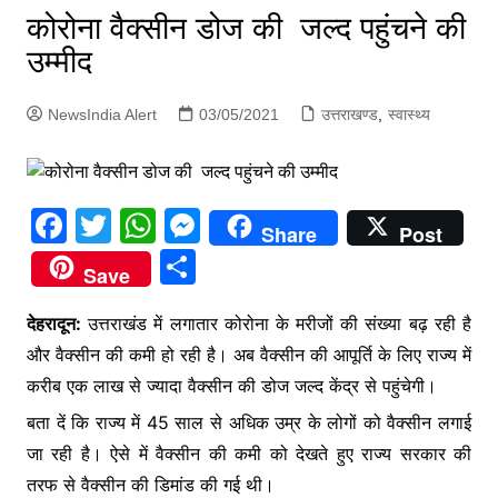
p
कोरोना वैक्सीन डोज की जल्द पहुंचने की
g
उम्मीद
e
r
NewsIndia Alert
03/05/2021
उत्तराखण्ड
,
स्वास्थ्य
F
T
W
M
Share
Post
a
w
h
e
S
Save
c
itt
at
s
h
e
er
s
s
देहरादून:
उत्तराखंड में लगातार कोरोना के मरीजों की संख्या बढ़ रही है
ar
और वैक्सीन की कमी हो रही है। अब वैक्सीन की आपूर्ति के लिए राज्य में
b
A
e
e
करीब एक लाख से ज्यादा वैक्सीन की डोज जल्द केंद्र से पहुंचेगी।
o
p
n
बता दें कि राज्य में 45 साल से अधिक उम्र के लोगों को वैक्सीन लगाई
o
p
g
जा रही है। ऐसे में वैक्सीन की कमी को देखते हुए राज्य सरकार की
k
er
तरफ से वैक्सीन की डिमांड की गई थी।