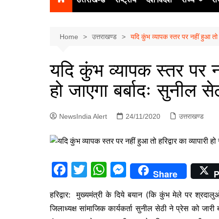
उत्‍तर प्रदेश
दिल्ली
Home
उत्तराखण्ड
यदि कुंभ व्यापक स्तर पर नहीं हुआ तो ह
हिमाचल प्रद
यदि कुंभ व्यापक स्तर पर नह
पंजाब
हो जाएगा बर्बादः सुनील से
चंडीगढ़
NewsIndia Alert
24/11/2020
उत्तराखण्ड
F
T
W
M
Share
P
a
w
h
e
हरिद्वार: मुख्यमंत्री के दिये बयान (कि कुंभ मेले पर श्रद
c
itt
at
s
जिलाध्यक्ष सांमाजिक कार्यकर्ता सुनील सेठी ने प्रेस को जारी 
e
er
s
s