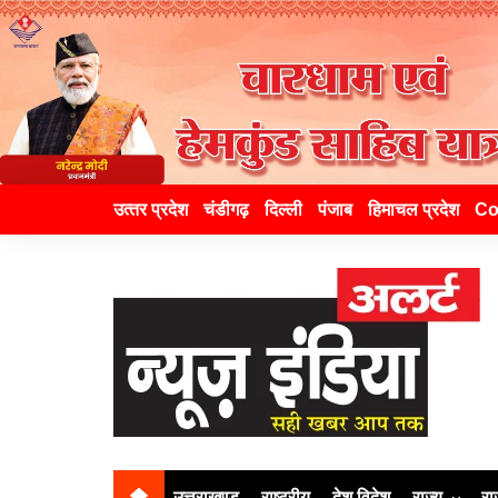
उत्‍तर प्रदेश
चंडीगढ़
दिल्ली
पंजाब
हिमाचल प्रदेश
Co
उत्तराखण्ड
राष्ट्रीय
देश विदेश
राज्य
रा