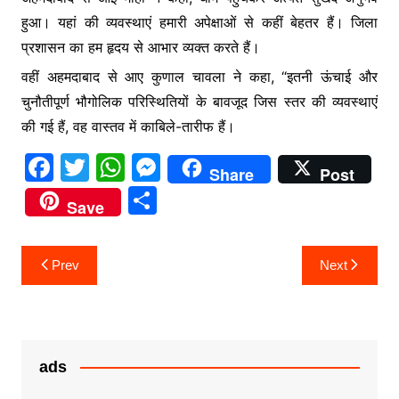
हुआ। यहां की व्यवस्थाएं हमारी अपेक्षाओं से कहीं बेहतर हैं। जिला
प्रशासन का हम हृदय से आभार व्यक्त करते हैं।
वहीं अहमदाबाद से आए कुणाल चावला ने कहा, “इतनी ऊंचाई और
चुनौतीपूर्ण भौगोलिक परिस्थितियों के बावजूद जिस स्तर की व्यवस्थाएं
की गई हैं, वह वास्तव में काबिले-तारीफ हैं।
F
T
W
M
Share
Post
a
w
h
e
S
Save
c
itt
at
s
h
e
er
s
s
ar
Post
Prev
Next
b
A
e
e
navigation
o
p
n
o
p
g
k
er
ads