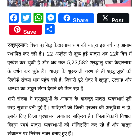
F
T
W
M
Share
Post
a
w
h
e
S
Save
c
itt
at
s
h
e
er
s
s
रुद्रप्रयाग:
विश्व प्रसिद्ध केदारनाथ धाम की यात्रा इस वर्ष नए आयाम
ar
स्थापित कर रही है। 22 अप्रैल से शुरू हुई यात्रा अब 22वें दिन में
b
A
e
e
प्रवेश कर चुकी है और अब तक 5,23,582 श्रद्धालु बाबा केदारनाथ
o
p
n
के दर्शन कर चुके हैं। यात्रा के शुरुआती चरण से ही श्रद्धालुओं की
o
p
g
रिकॉर्ड संख्या धाम पहुंच रही है, जिससे पूरे क्षेत्र में श्रद्धा, उत्साह और
k
er
आस्था का अद्भुत संगम देखने को मिल रहा है।
भारी संख्या में श्रद्धालुओं के आगमन के बावजूद यात्रा व्यवस्थाएं पूरी
तरह सुचारु बनी हुई हैं। यात्रियों को किसी प्रकार की असुविधा न हो,
इसके लिए जिला प्रशासन लगातार सक्रिय है। जिलाधिकारी विशाल
मिश्रा स्वयं यात्रा व्यवस्थाओं की मॉनिटरिंग कर रहे हैं और यात्रा
संचालन पर निरंतर नजर बनाए हुए हैं।