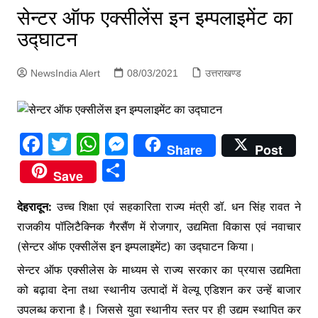
p
सेन्टर ऑफ एक्सीलेंस इन इम्पलाइमेंट का
g
उद्घाटन
e
r
NewsIndia Alert
08/03/2021
उत्तराखण्ड
F
T
W
M
Share
Post
a
w
h
e
S
Save
c
itt
at
s
h
e
er
s
s
देहरादून:
उच्च शिक्षा एवं सहकारिता राज्य मंत्री डॉ. धन सिंह रावत ने
ar
राजकीय पॉलिटैक्निक गैरसैंण में रोजगार, उद्यमिता विकास एवं नवाचार
b
A
e
e
(सेन्टर ऑफ एक्सीलेंस इन इम्पलाइमेंट) का उद्घाटन किया।
o
p
n
सेन्टर ऑफ एक्सीलेस के माध्यम से राज्य सरकार का प्रयास उद्यमिता
o
p
g
को बढ़ावा देना तथा स्थानीय उत्पादों में वेल्यू एडिशन कर उन्हें बाजार
k
er
उपलब्ध कराना है। जिससे युवा स्थानीय स्तर पर ही उद्यम स्थापित कर