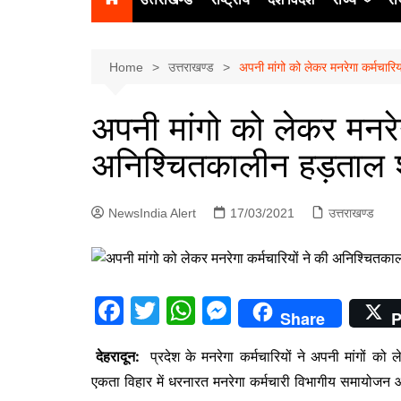
उत्‍तर प्रदेश
दिल्ली
Home
उत्तराखण्ड
अपनी मांगो को लेकर मनरेगा कर्मचारि
हिमाचल प्रद
अपनी मांगो को लेकर मनरेग
पंजाब
अनिश्चितकालीन हड़ताल श
चंडीगढ़
NewsIndia Alert
17/03/2021
उत्तराखण्ड
F
T
W
M
Share
P
a
w
h
e
देहरादून:
प्रदेश के मनरेगा कर्मचारियों ने अपनी मांगों 
c
itt
at
s
एकता विहार में धरनारत मनरेगा कर्मचारी विभागीय समायोजन और
e
er
s
s