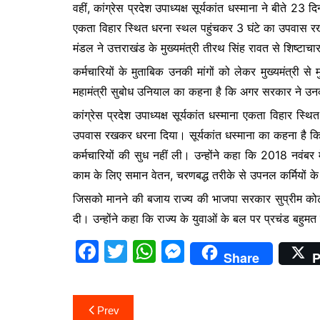
वहीं, कांग्रेस प्रदेश उपाध्यक्ष सूर्यकांत धस्माना ने बीते 23
b
A
e
एकता विहार स्थित धरना स्थल पहुंचकर 3 घंटे का उपवास रखक
o
p
n
मंडल ने उत्तराखंड के मुख्यमंत्री तीरथ सिंह रावत से शिष्टाचा
o
p
g
कर्मचारियों के मुताबिक उनकी मांगों को लेकर मुख्यमंत्री 
k
er
महामंत्री सुबोध उनियाल का कहना है कि अगर सरकार ने उन
कांग्रेस प्रदेश उपाध्यक्ष सूर्यकांत धस्माना एकता विहार स्थि
उपवास रखकर धरना दिया। सूर्यकांत धस्माना का कहना है कि 
कर्मचारियों की सुध नहीं ली। उन्होंने कहा कि 2018 नवंबर म
काम के लिए समान वेतन, चरणबद्ध तरीके से उपनल कर्मियों 
जिसको मानने की बजाय राज्य की भाजपा सरकार सुप्रीम को
दी। उन्होंने कहा कि राज्य के युवाओं के बल पर प्रचंड बहुमत मे
F
T
W
M
Share
P
a
w
h
e
c
itt
at
s
Post
Prev
e
er
s
s