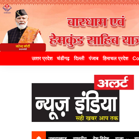
उत्‍तर प्रदेश
चंडीगढ़
दिल्ली
पंजाब
हिमाचल प्रदेश
Co
उत्तराखण्ड
राष्ट्रीय
देश विदेश
राज्य
रा