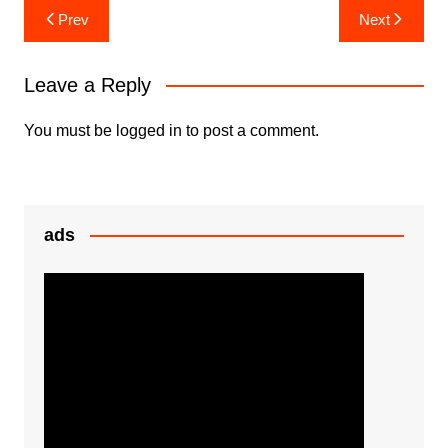
e
er
s
s
ar
Post
Prev
Next
b
A
e
e
navigation
o
p
n
Leave a Reply
o
p
g
k
er
You must be
logged in
to post a comment.
ads