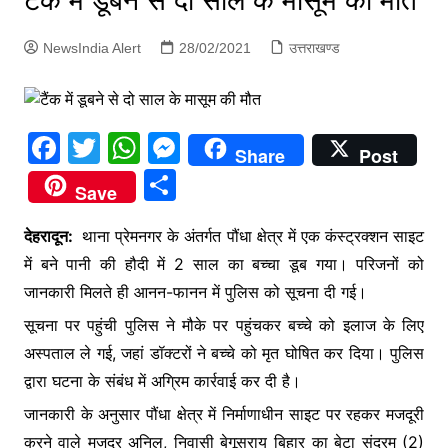
टैंक में डूबने से दो साल के मासूम की मौत
p
g
NewsIndia Alert
28/02/2021
उत्तराखण्ड
e
r
F
T
W
M
Share
Post
a
w
h
e
S
Save
c
itt
at
s
h
e
er
s
s
देहरादून:
थाना प्रेमनगर के अंतर्गत पौंधा क्षेत्र में एक कंस्ट्रक्शन साइट
ar
में बने पानी की हौदी में 2 साल का बच्चा डूब गया। परिजनों को
b
A
e
e
जानकारी मिलते ही आनन-फानन में पुलिस को सूचना दी गई।
o
p
n
सूचना पर पहुंची पुलिस ने मौके पर पहुंचकर बच्चे को इलाज के लिए
o
p
g
अस्पताल ले गई, जहां डॉक्टरों ने बच्चे को मृत घोषित कर दिया। पुलिस
k
er
द्वारा घटना के संबंध में अग्रिम कार्रवाई कर दी है।
जानकारी के अनुसार पौंधा क्षेत्र में निर्माणाधीन साइट पर रहकर मजदूरी
करने वाले मजदूर अनिल, निवासी बेगूसराय बिहार का बेटा सुंदरम (2)