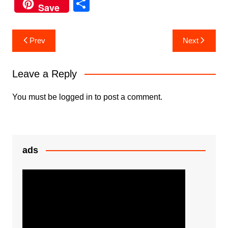
a
w
h
e
S
Save
c
itt
at
s
h
e
er
s
s
ar
Post
Prev
Next
b
A
e
e
navigation
o
p
n
Leave a Reply
o
p
g
k
er
You must be
logged in
to post a comment.
ads