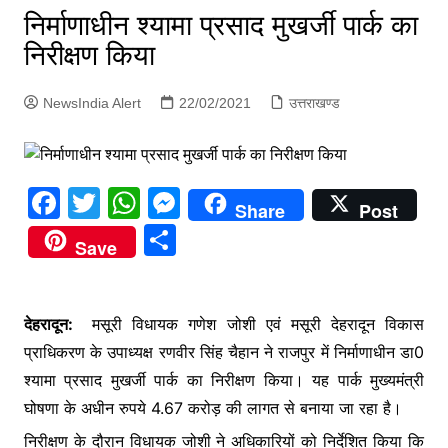
p
निर्माणाधीन श्यामा प्रसाद मुखर्जी पार्क का
g
निरीक्षण किया
e
r
NewsIndia Alert
22/02/2021
उत्तराखण्ड
F
T
W
M
Share
Post
a
w
h
e
S
Save
c
itt
at
s
h
e
er
s
s
ar
b
A
e
देहरादून:
मसूरी विधायक गणेश जोशी एवं मसूरी देहरादून विकास
e
प्राधिकरण के उपाध्यक्ष रणवीर सिंह चैहान ने राजपुर में निर्माणाधीन डा0
o
p
n
श्यामा प्रसाद मुखर्जी पार्क का निरीक्षण किया। यह पार्क मुख्यमंत्री
o
p
g
घोषणा के अधीन रुपये 4.67 करोड़ की लागत से बनाया जा रहा है।
k
er
निरीक्षण के दौरान विधायक जोशी ने अधिकारियों को निर्देशित किया कि