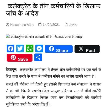
p
कलेक्ट्रेट के तीन कर्मचारियों के खिलाफ
g
जांच के आदेश
e
r
NewsIndia Alert
14/04/2021
अपराध
F
T
W
M
Share
Post
a
w
h
e
S
Save
c
itt
at
s
h
e
er
s
s
देहरादून:
कलेक्ट्रेट कार्यालय में तैनात तीन कर्मचारियों पर एक फर्म के
ar
बिल पास करने के एवज में कमीशन मांगने का आरोप सामने आया है।
b
A
e
e
मामले की गंभीरता को देखते हुए इसकी शिकायत फर्म संचालक ने शासन
o
p
n
से की थी. जिसके उपरांत मंडल आयुक्त रविनाथ रमन ने तीनों आरोपी
o
p
g
कर्मचारियों के खिलाफ निष्पक्ष जांच कर जिलाधिकारी को कार्रवाई
k
er
सुनिश्चित करने के आदेश दिए हैं।