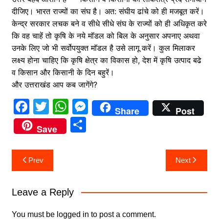
दीजिए। भारत राज्यों का संघ है। अत: संघीय ढांचे को ही मजबूत करें।
केन्द्र सरकार लचक बने व सीधे सीधे संघ के राज्यों को ही अधिकृत करे
कि वह चाहें तो कृषि के नये मॉडल को बिल के अनुसार अपनाए अथवा
उनके लिए जो भी सर्वोपयुक्त माॅडल है उसे लागू करें। कुल मिलाकर
लक्ष्य होना चाहिए कि कृषि क्षेत्र का विकास हो, देश में कृषि उत्पाद बढे
व किसान और किसानी के दिन बहुरें।
और उत्तराखंड आप कब जागेंगे?
F
T
W
M
Share
Post
a
w
h
e
S
Save
c
itt
at
s
h
e
er
s
s
ar
Post
Prev
Next
b
A
e
e
navigation
o
p
n
Leave a Reply
o
p
g
k
er
You must be
logged in
to post a comment.