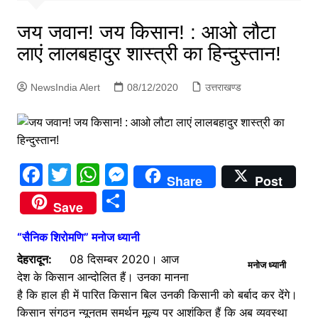
p
g
जय जवान! जय किसान! : आओ लौटा
e
लाएं लालबहादुर शास्त्री का हिन्दुस्तान!
r
NewsIndia Alert
08/12/2020
उत्तराखण्ड
F
T
W
M
Share
Post
a
w
h
e
S
Save
c
itt
at
s
h
e
er
s
s
“सैनिक शिरोमणि” मनोज ध्यानी
ar
b
A
e
देहरादून:
08 दिसम्बर 2020। आज
e
मनोज ध्यानी
देश के किसान आन्दोलित हैं। उनका मानना
o
p
n
है कि हाल ही में पारित किसान बिल उनकी किसानी को बर्बाद कर देंगे।
o
p
g
किसान संगठन न्यूनतम समर्थन मूल्य पर आशंकित हैं कि अब व्यवस्था