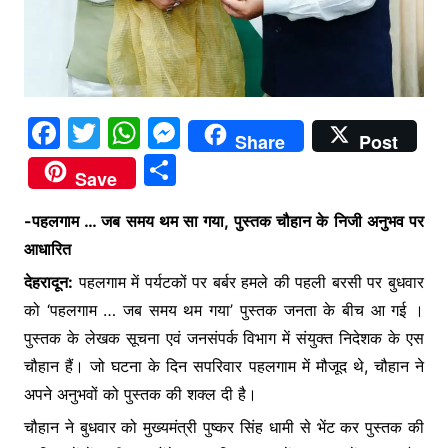
F
T
W
M
Share
Post
a
w
h
e
S
Save
c
itt
at
s
h
e
er
s
s
-पहलगाम … जब समय थम सा गया, पुस्तक चौहान के निजी अनुभव पर
ar
आधारित
b
A
e
e
देहरादून:
पहलगाम में पर्यटकों पर बर्बर हमले की पहली बरसी पर बुधवार
o
p
n
को ‘पहलगाम … जब समय थम गया’ पुस्तक जनता के बीच आ गई ।
o
p
g
पुस्तक के लेखक सूचना एवं जनसंपर्क विभाग में संयुक्त निदेशक के एस
k
er
चौहान हैं। जो घटना के दिन सपरिवार पहलगाम में मौजूद थे, चौहान ने
अपने अनुभवों को पुस्तक की शक्ल दी है।
चौहान ने बुधवार को मुख्यमंत्री पुष्कर सिंह धामी से भेंट कर पुस्तक की