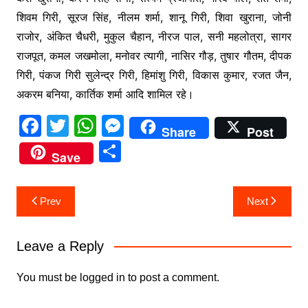
शिवम गिरी, सूरज सिंह, नीलम शर्मा, शानू गिरी, शिवा खुराना, जोनी
राजोर, अंकित चैधरी, मुकुल चैहान, नीरज पाल, सनी महलोत्रा, सागर
राजपूत, कमल जखमोला, मनोवर त्यागी, नासिर गौड़, तुषार गौतम, दीपक
गिरी, पंकज गिरी सुलेन्द्र गिरी, हिमांशु गिरी, विकास कुमार, रजत जैन,
अकरम बनिया, कार्तिक शर्मा आदि शामिल रहे।
F
T
W
M
Share
Post
a
w
h
e
S
Save
c
itt
at
s
h
e
er
s
s
ar
Post
Prev
Next
b
A
e
e
navigation
o
p
n
Leave a Reply
o
p
g
k
er
You must be
logged in
to post a comment.