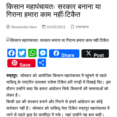
p
किसान महापंचायतः सरकार बनाना या
g
गिराना हमारा काम नहींःटिकैत
e
r
NewsIndia Alert
01/03/2021
उत्तराखण्ड
F
T
W
M
Share
Post
a
w
h
e
S
Save
c
itt
at
s
h
रुद्रपुर:
e
सोमवार को आयोजित किसान महापंचायत में पहुंचने से पहले
er
s
s
ar
भाकियू के राष्ट्रीय प्रवक्ता राकेश टिकैत हरी पगड़ी में दिखाई दिए। इस
b
A
e
e
दौरान उन्होंने कहा कि हमारा आंदोलन सिर्फ किसानों की समस्याओं को
o
p
n
लेकर है।
o
p
g
किसी दल की सरकार बनाने और गिराने से हमारे आंदोलन का कोई
सरोकार नहीं है। सोमवार को भाकियू नेता टिकैत रुद्रपुर महापंचायत में
k
er
जाने से पहले कुछ देर काशीपुर में रुके। जहां उन्होंने यह बात कही।